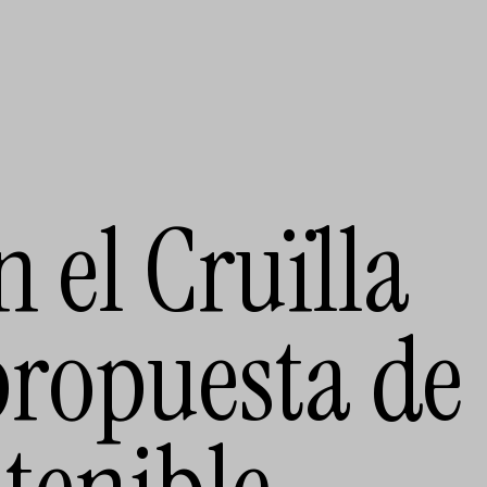
 el Cruïlla
propuesta de