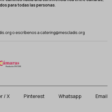
dos para todas las personas
.
is.org
o escríbenos a
catering@mescladis.org
r / X
Pinterest
Whatsapp
Email