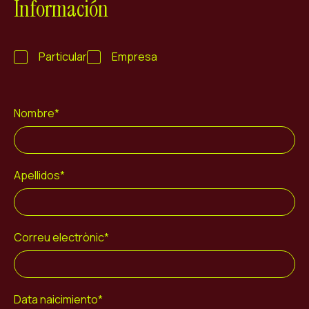
Información
ES
CA
EN
Facebook
Instagram
Youtube
Twitter/X
Particular
Empresa
Nombre*
Apellidos*
Correu electrònic*
Data naicimiento*