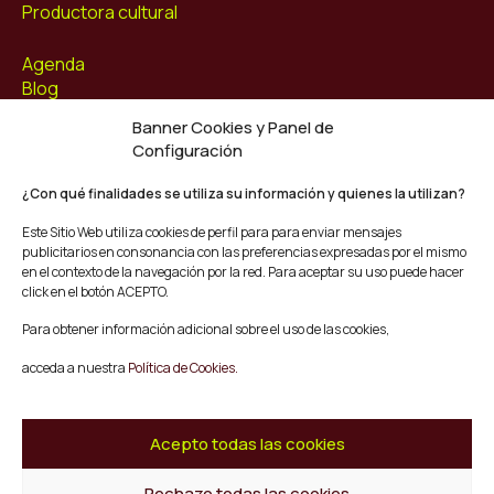
Productora cultural
Agenda
Blog
Contacto
Banner Cookies y Panel de
Configuración
Síguenos
Facebook
¿Con qué finalidades se utiliza su información y quienes la utilizan?
Instagram
Este Sitio Web utiliza cookies de perfil para para enviar mensajes
Youtube
publicitarios en consonancia con las preferencias expresadas por el mismo
Twitter/X
en el contexto de la navegación por la red. Para aceptar su uso puede hacer
click en el botón ACEPTO.
© Mescladís 2026
Para obtener información adicional sobre el uso de las cookies,
FAQ
acceda a nuestra
Política de Cookies.
Aviso legal
Política de privacidad y Cookies
Términos y Condiciones de Compra
Acepto todas las cookies
Canal de Denuncias
Rechazo todas las cookies