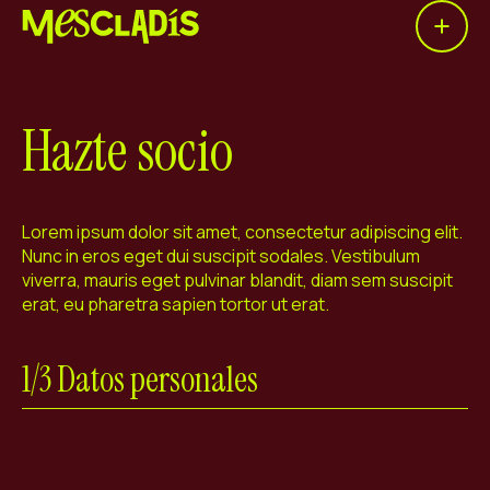
Open 
Productora social
Productora de experiencias
Hazte socio
Productora de empleo
Productora de conocimiento
Lorem ipsum dolor sit amet, consectetur adipiscing elit.
Nunc in eros eget dui suscipit sodales. Vestibulum
Productora cultural
viverra, mauris eget pulvinar blandit, diam sem suscipit
erat, eu pharetra sapien tortor ut erat.
Agenda
Nuestros talleres
1/3 Datos personales
Blog
Contacto