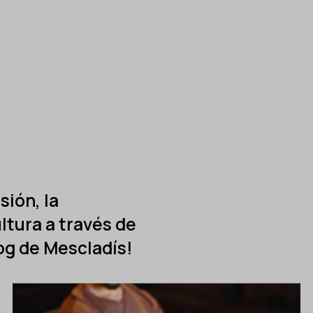
ión, la
ultura a través de
og de Mescladís!