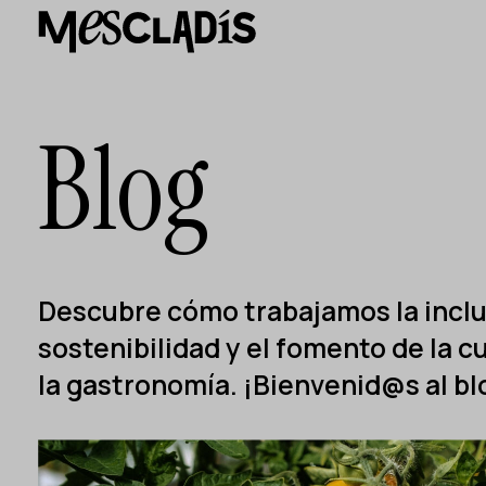
Productora social
Productora de experiencias
Productora de empleo
Productora de conocimiento
Productora cultural
Blog
Agenda
Nuestros talleres
Blog
Contacto
Descubre cómo trabajamos la inclus
sostenibilidad y el fomento de la c
la gastronomía. ¡Bienvenid@s al bl