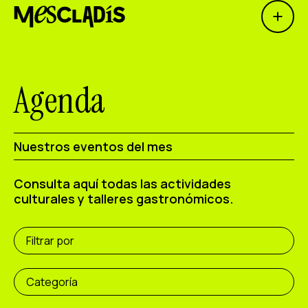
Open 
Productora social
Productora de experiencias
Agenda
Productora de empleo
Productora de conocimiento
Nuestros eventos del mes
Productora cultural
Consulta aquí todas las actividades
culturales y talleres gastronómicos.
Agenda
Nuestros talleres
Filtrar por
Blog
Contacto
Categoría