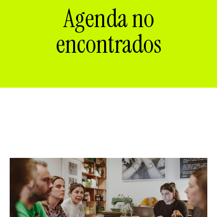
ES
CA
EN
Agenda no
encontrados
Facebook
Instagram
Youtube
Twitter/X