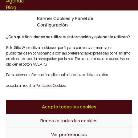
Agenda
Blog
Contacto
Banner Cookies y Panel de
Configuración
Síguenos
Facebook
¿Con qué finalidades se utiliza su información y quienes la utilizan?
Instagram
Este Sitio Web utiliza cookies de perfil para para enviar mensajes
Youtube
publicitarios en consonancia con las preferencias expresadas por el mismo
Twitter/X
en el contexto de la navegación por la red. Para aceptar su uso puede hacer
click en el botón ACEPTO.
© Mescladís 2026
Para obtener información adicional sobre el uso de las cookies,
FAQ
acceda a nuestra
Política de Cookies.
Aviso legal
Política de privacidad y Cookies
Términos y Condiciones de Compra
Acepto todas las cookies
Canal de Denuncias
Rechazo todas las cookies
Volver al inicio
Ver preferencias