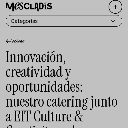
Open 
Productora social
Categorías
Productora de experiencias
Productora de empleo
Volver
Innovación,
Productora de conocimiento
creatividad y
Productora cultural
oportunidades:
Agenda
nuestro catering junto
Nuestros talleres
Blog
a EIT Culture &
Contacto