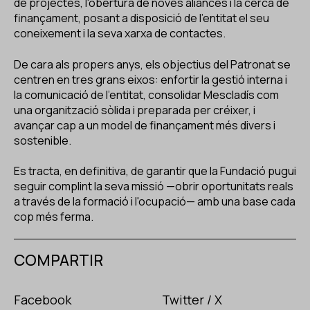
de projectes, l'obertura de noves aliances i la cerca de
finançament, posant a disposició de l'entitat el seu
coneixement i la seva xarxa de contactes.
De cara als propers anys, els objectius del Patronat se
centren en tres grans eixos: enfortir la gestió interna i
la comunicació de l'entitat, consolidar Mescladís com
una organització sòlida i preparada per créixer, i
avançar cap a un model de finançament més divers i
sostenible.
Es tracta, en definitiva, de garantir que la Fundació pugui
seguir complint la seva missió —obrir oportunitats reals
a través de la formació i l'ocupació— amb una base cada
cop més ferma.
COMPARTIR
Facebook
Twitter / X