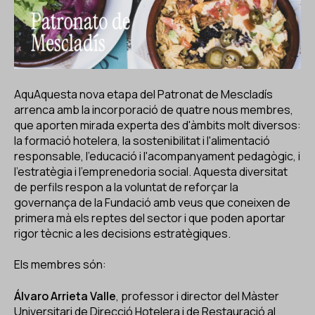
ES
CA
EN
Facebook
Instagram
Youtube
Twitter/X
AquAquesta nova etapa del Patronat de Mescladís
arrenca amb la incorporació de quatre nous membres,
que aporten mirada experta des d'àmbits molt diversos:
la formació hotelera, la sostenibilitat i l'alimentació
responsable, l'educació i l'acompanyament pedagògic, i
l'estratègia i l'emprenedoria social. Aquesta diversitat
de perfils respon a la voluntat de reforçar la
governança de la Fundació amb veus que coneixen de
primera mà els reptes del sector i que poden aportar
rigor tècnic a les decisions estratègiques.
Els membres són:
Álvaro Arrieta Valle
, professor i director del Màster
Universitari de Direcció Hotelera i de Restauració al