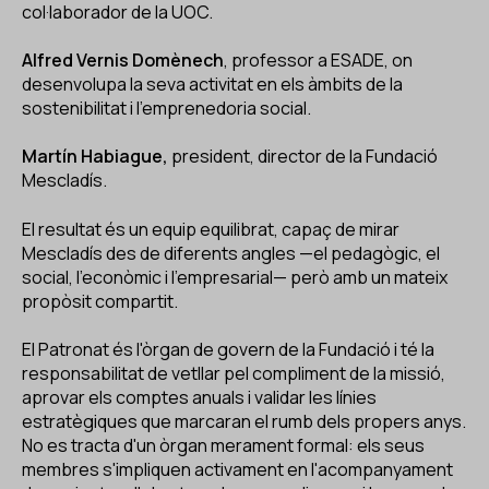
col·laborador de la UOC.
Alfred Vernis Domènech
, professor a ESADE, on
desenvolupa la seva activitat en els àmbits de la
sostenibilitat i l'emprenedoria social.
Martín Habiague,
president, director de la Fundació
Mescladís.
El resultat és un equip equilibrat, capaç de mirar
Mescladís des de diferents angles —el pedagògic, el
social, l'econòmic i l'empresarial— però amb un mateix
propòsit compartit.
El Patronat és l'òrgan de govern de la Fundació i té la
responsabilitat de vetllar pel compliment de la missió,
aprovar els comptes anuals i validar les línies
estratègiques que marcaran el rumb dels propers anys.
No es tracta d'un òrgan merament formal: els seus
membres s'impliquen activament en l'acompanyament