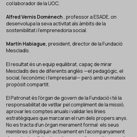
col·laborador de la UOC.
Alfred Vernis Domènech
, professor a ESADE, on
desenvolupa la seva activitat als àmbits de la
sostenibilitat i l'emprenedoria social.
Martín Habiague,
president, director de la Fundació
Mescladís.
El resultat és un equip equilibrat, capaç de mirar
Mescladís des de diferents anglès —el pedagògic, el
social, l'econòmic i l'empresarial— però amb un mateix
propòsit compartit.
El Patronat és l'òrgan de govern de la Fundació i té la
responsabilitat de vetllar pel compliment de la missió,
aprovar les comptes anuals i validar les línies
estratègiques que marcaran el rum dels propers anys.
No es tracta d'un òrgan merament formal: els seus
membres s'impliquin activament en l'acompanyament