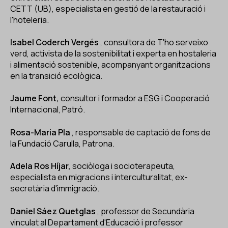
CETT (UB), especialista en gestió de la restauració i
l'hoteleria.
Isabel Coderch Vergés
, consultora de T'ho serveixo
verd, activista de la sostenibilitat i experta en hostaleria
i alimentació sostenible, acompanyant organitzacions
en la transició ecològica.
Jaume Font,
consultor i formador a ESG i Cooperació
Internacional, Patró.
Rosa-Maria Pla
, responsable de captació de fons de
la Fundació Carulla, Patrona.
Adela Ros Híjar,
sociòloga i socioterapeuta,
especialista en migracions i interculturalitat, ex-
secretària d'immigració.
Daniel Sáez Quetglas
, professor de Secundària
vinculat al Departament d'Educació i professor