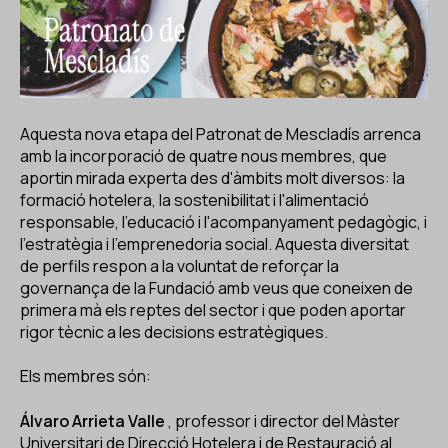
ES
CA
EN
Facebook
Instagram
Youtube
Twitter/X
Aquesta nova etapa del Patronat de Mescladís arrenca
amb la incorporació de quatre nous membres, que
aportin mirada experta des d'àmbits molt diversos: la
formació hotelera, la sostenibilitat i l'alimentació
responsable, l'educació i l'acompanyament pedagògic, i
l'estratègia i l'emprenedoria social. Aquesta diversitat
de perfils respon a la voluntat de reforçar la
governança de la Fundació amb veus que coneixen de
primera mà els reptes del sector i que poden aportar
rigor tècnic a les decisions estratègiques.
Els membres són:
Álvaro Arrieta Valle
, professor i director del Màster
Universitari de Direcció Hotelera i de Restauració al