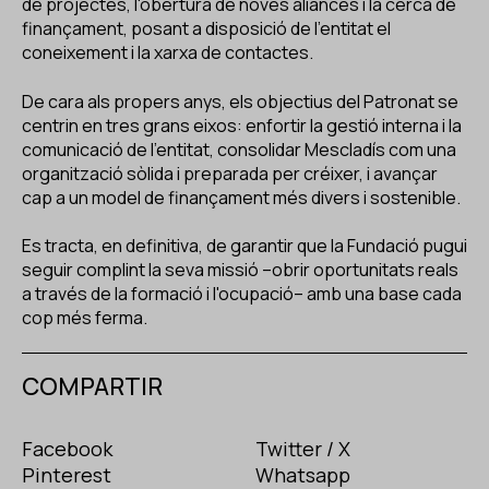
de projectes, l'obertura de noves aliances i la cerca de
finançament, posant a disposició de l'entitat el
coneixement i la xarxa de contactes.
De cara als propers anys, els objectius del Patronat se
centrin en tres grans eixos: enfortir la gestió interna i la
comunicació de l'entitat, consolidar Mescladís com una
organització sòlida i preparada per créixer, i avançar
cap a un model de finançament més divers i sostenible.
Es tracta, en definitiva, de garantir que la Fundació pugui
seguir complint la seva missió –obrir oportunitats reals
a través de la formació i l'ocupació– amb una base cada
cop més ferma.
COMPARTIR
Facebook
Twitter / X
Pinterest
Whatsapp