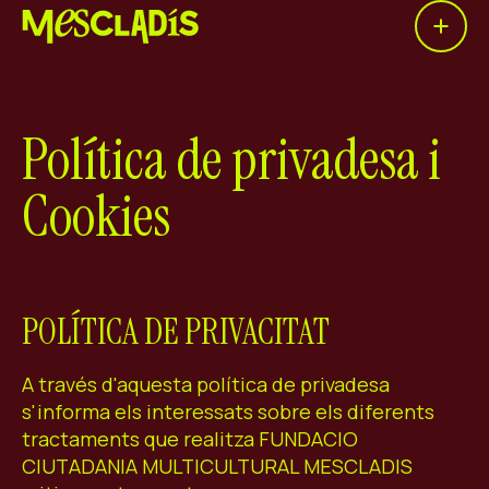
Open 
Productora social
Productora d'experiències
Política de privadesa i
Productora d'ocupació
Cookies
Productora de coneixement
Productora cultural
POLÍTICA DE PRIVACITAT
Agenda
Els nostres tallers
A través d'aquesta política de privadesa
Blog
s'informa els interessats sobre els diferents
tractaments que realitza FUNDACIO
Contacte
CIUTADANIA MULTICULTURAL MESCLADIS