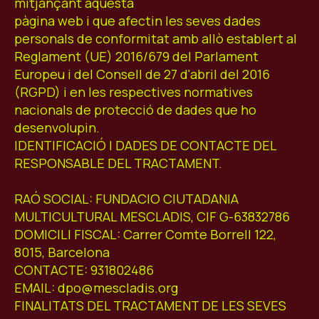
mitjançant aquesta
ES
CA
EN
pàgina web i que afectin les seves dades
personals de conformitat amb allò establert al
Facebook
Instagram
Youtube
Twitter/X
Reglament (UE) 2016/679 del Parlament
Europeu i del Consell de 27 d'abril del 2016
(RGPD) i en les respectives normatives
nacionals de protecció de dades que ho
desenvolupin.
IDENTIFICACIÓ I DADES DE CONTACTE DEL
RESPONSABLE DEL TRACTAMENT.
RAÓ SOCIAL: FUNDACIO CIUTADANIA
MULTICULTURAL MESCLADIS, CIF G-63832786
DOMICILI FISCAL: Carrer Comte Borrell 122,
8015, Barcelona
CONTACTE: 931802486
EMAIL: dpo@mescladis.org
FINALITATS DEL TRACTAMENT DE LES SEVES