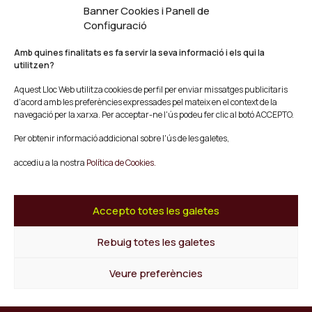
Banner Cookies i Panell de
Agenda
Configuració
Blog
Contacte
Amb quines finalitats es fa servir la seva informació i els qui la
utilitzen?
Segueix-nos
Aquest Lloc Web utilitza cookies de perfil per enviar missatges publicitaris
Facebook
d'acord amb les preferències expressades pel mateix en el context de la
Instagram
navegació per la xarxa. Per acceptar-ne l'ús podeu fer clic al botó ACCEPTO.
Youtube
Per obtenir informació addicional sobre l'ús de les galetes,
Twitter/X
accediu a la nostra
Política de Cookies.
© Mescladís 2026
FAQ
Accepto totes les galetes
Avís legal
Política de privadesa i Cookies
Termes i Condicions de Compra
Rebuig totes les galetes
Canal de Denúncies
Veure preferències
Tornar a l'inici