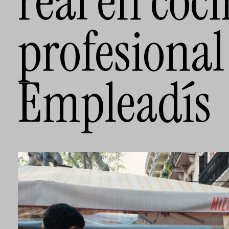
real en coc
profesional
Empleadís