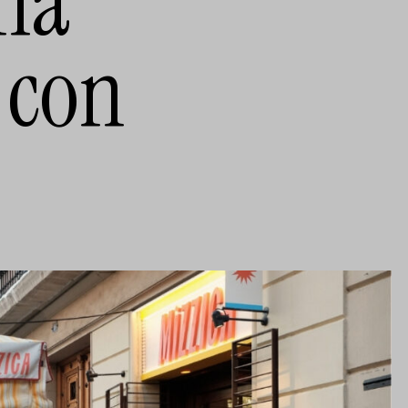
ina
 con