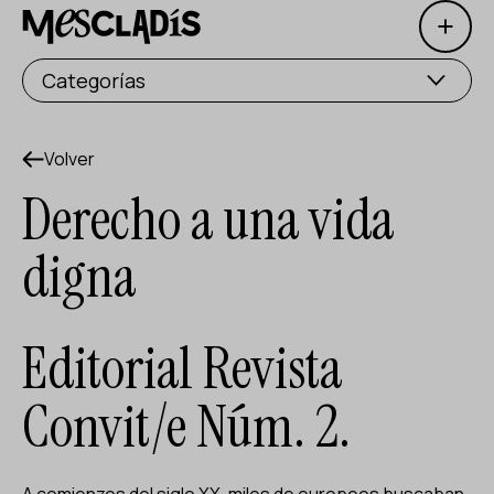
Open 
Productora social
Categorías
Productora de experiencias
Productora de empleo
Volver
Derecho a una vida
Productora de conocimiento
digna
Productora cultural
Agenda
Editorial Revista
Nuestros talleres
Convit/e Núm. 2.
Blog
Contacto