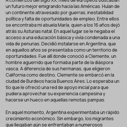
A comienzos del siglo XX, miles de europeos buscaban
ES
CA
EN
un futuro mejor emigrando hacia las Américas. Huían de
un continente atravesado por guerras, inestabilidad
política y falta de oportunidades de empleo. Entre ellos
Facebook
Instagram
Youtube
Twitter/X
se encontraba mi abuela María, quien a los 16 años dejó
atrás su Asturias natal. En aquel lugar se le negaba el
acceso a una educación básica y vivía condenada a una
vida de penurias. Decidió instalarse en Argentina, que
en aquellos años se presentaba como un territorio de
oportunidades. Fue allí donde conoció a Clemente, un
hombre aguerrido que formaba parte de la diáspora
vasca. A diferencia de sus hermanas, que eligieron
California como destino, Clemente se embarcó en la
ciudad de Burdeos hacia Buenos Aires. Lo esperaba un
tío que le ofreció una red de apoyo inicial para que
pudiera aprovechar su experiencia campesina y
hacerse un hueco en aquellas remotas pampas.
En aquel momento, Argentina experimentaba un rápido
crecimiento económico. Sin embargo, los migrantes
que llegaban aún se enfrentaban a numerosos