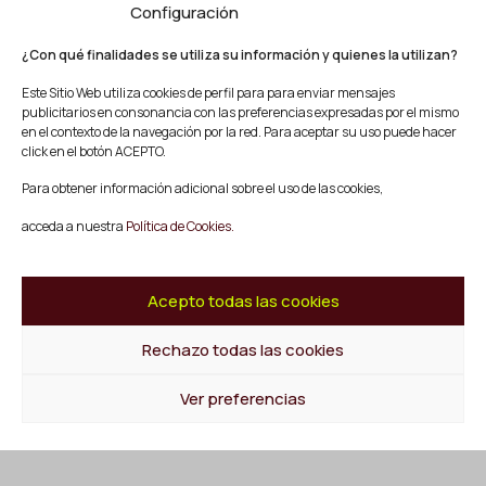
Configuración
Blog
Contacto
¿Con qué finalidades se utiliza su información y quienes la utilizan?
Síguenos
Este Sitio Web utiliza cookies de perfil para para enviar mensajes
publicitarios en consonancia con las preferencias expresadas por el mismo
Facebook
en el contexto de la navegación por la red. Para aceptar su uso puede hacer
Instagram
click en el botón ACEPTO.
Youtube
Para obtener información adicional sobre el uso de las cookies,
Twitter/X
acceda a nuestra
Política de Cookies.
© Mescladís 2026
FAQ
Acepto todas las cookies
Aviso legal
Política de privacidad y Cookies
Rechazo todas las cookies
Términos y Condiciones de Compra
Canal de Denuncias
Ver preferencias
Volver al inicio