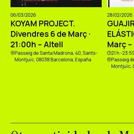
06/03/2026
28/02/2026
KOYAM PROJECT.
GUAJIR
Divendres 6 de Març ·
ELÁSTI
21:00h – Altell
Març – 
Passeig de Santa Madrona, 40, Sants-
21 h -23:5
Montjuïc, 08038 Barcelona, España
Passeig d
Montjuïc,