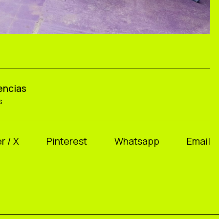
encias
s
r / X
Pinterest
Whatsapp
Email