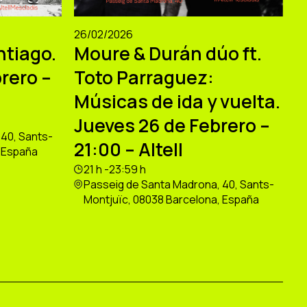
26/02/2026
ntiago.
Moure & Durán dúo ft.
rero –
Toto Parraguez:
Músicas de ida y vuelta.
Jueves 26 de Febrero –
40, Sants-
21:00 – Altell
, España
21 h -23:59 h
Passeig de Santa Madrona, 40, Sants-
Montjuïc, 08038 Barcelona, España