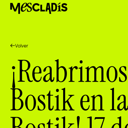
Productora social
Productora de experiencias
Productora de empleo
Productora de conocimiento
Productora cultural
Agenda
Volver
Nuestros talleres
¡Reabrimos
Blog
Contacto
Bostik en l