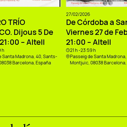
27/02/2026
O TRÍO
De Córdoba a Sa
CO. Dijous 5 De
Viernes 27 de Feb
21:00 – Altell
21:00 – Altell
9 h
21 h -23:59 h
e Santa Madrona, 40, Sants-
Passeig de Santa Madrona, 
 08038 Barcelona, España
Montjuïc, 08038 Barcelona