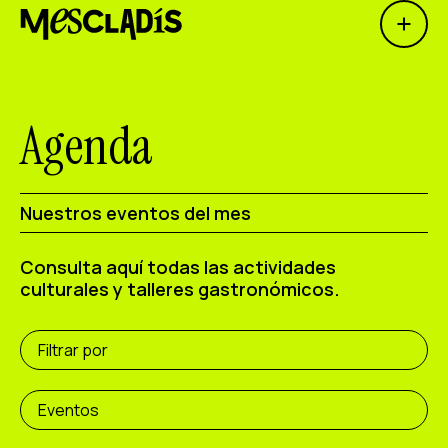
Open 
Productora social
Productora de experiencias
Agenda
Productora de empleo
Productora de conocimiento
Nuestros eventos del mes
Productora cultural
Consulta aquí todas las actividades
culturales y talleres gastronómicos.
Agenda
Nuestros talleres
Filtrar por
Blog
Contacto
Eventos