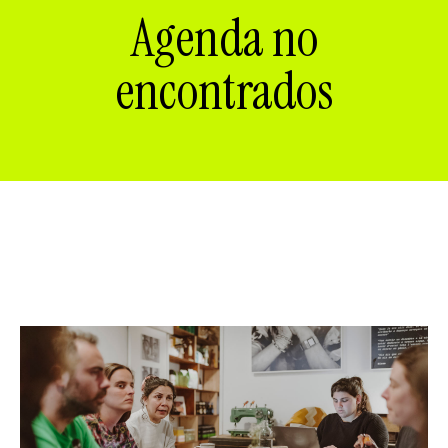
ES
CA
EN
Agenda no
encontrados
Facebook
Instagram
Youtube
Twitter/X