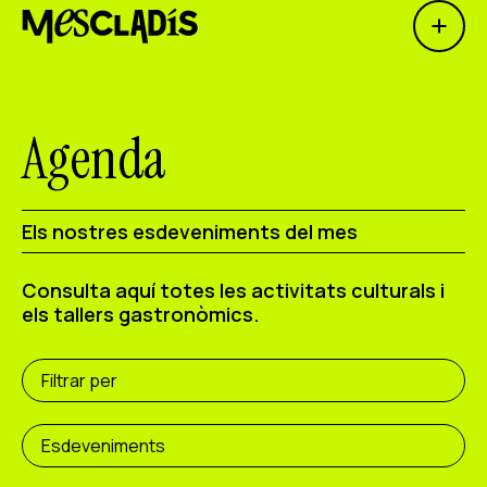
Open 
Productora social
Productora d'experiències
Agenda
Productora d'ocupació
Productora de coneixement
Els nostres esdeveniments del mes
Productora cultural
Consulta aquí totes les activitats culturals i
els tallers gastronòmics.
Agenda
Els nostres tallers
Filtrar per
Blog
Contacte
Esdeveniments