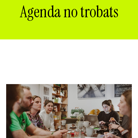
ES
CA
EN
Agenda no trobats
Facebook
Instagram
Youtube
Twitter/X