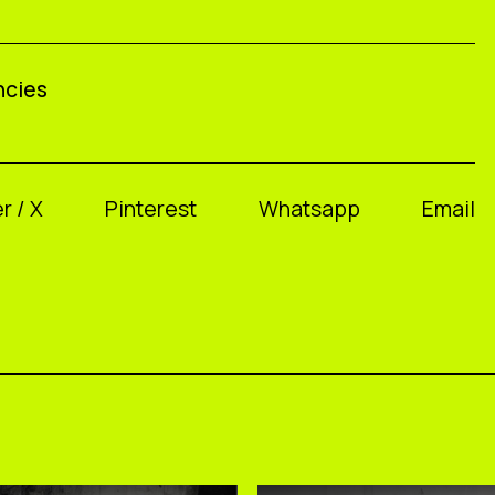
ncies
r / X
Pinterest
Whatsapp
Email