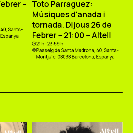
Febrer –
Toto Parraguez:
Músiques d'anada i
tornada. Dijous 26 de
40, Sants-
Febrer – 21:00 – Altell
, Espanya
21 h -23:59 h
Passeig de Santa Madrona, 40, Sants-
Montjuïc, 08038 Barcelona, Espanya