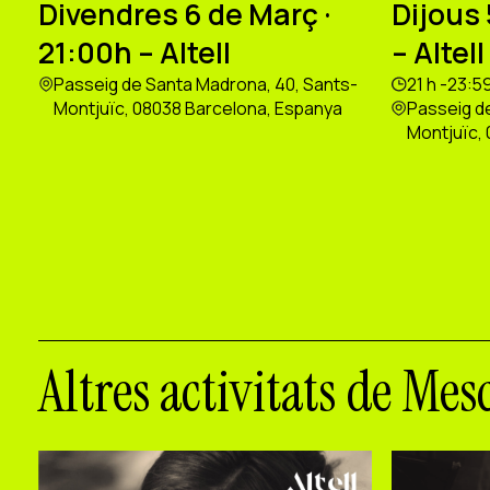
Divendres 6 de Març ·
Dijous 
21:00h – Altell
– Altell
Passeig de Santa Madrona, 40, Sants-
21 h -23:5
Montjuïc, 08038 Barcelona, Espanya
Passeig d
Montjuïc,
Altres activitats de Mes