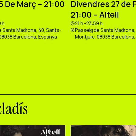
5 De Març – 21:00
Divendres 27 de 
21:00 – Altell
9 h
21 h -23:59 h
e Santa Madrona, 40, Sants-
Passeig de Santa Madrona, 
 08038 Barcelona, Espanya
Montjuïc, 08038 Barcelona
cladís