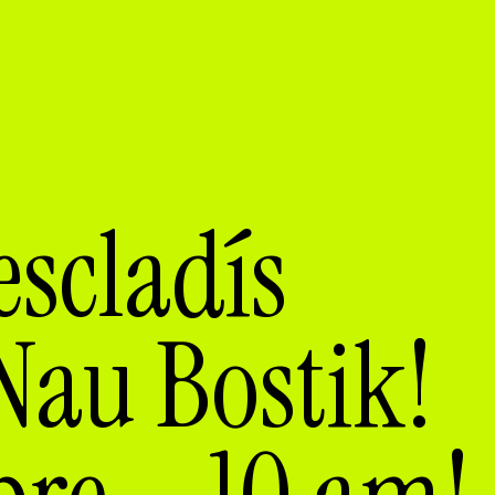
scladís
 Nau Bostik!