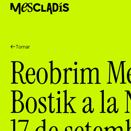
Productora social
Productora d'experiències
Productora d'ocupació
Productora de coneixement
Productora cultural
Agenda
Tornar
Els nostres tallers
Reobrim Me
Blog
Contacte
Bostik a la