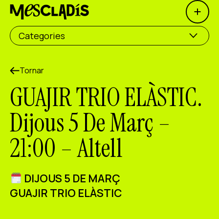
Open 
Productora social
Categories
Productora d'experiències
Productora d'ocupació
Tornar
GUAJIR TRIO ELÀSTIC.
Productora de coneixement
Dijous 5 De Març –
Productora cultural
21:00 – Altell
Agenda
Els nostres tallers
DIJOUS 5 DE MARÇ
Blog
GUAJIR TRIO ELÀSTIC
Contacte