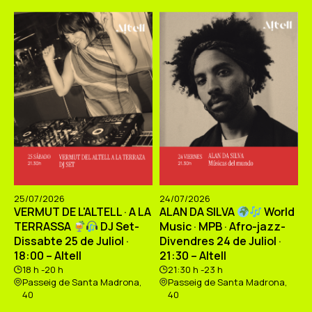
25/07/2026
24/07/2026
VERMUT DE L'ALTELL · A LA
ALAN DA SILVA
World
TERRASSA
DJ Set-
Music · MPB · Afro-jazz-
Dissabte 25 de Juliol ·
Divendres 24 de Juliol ·
18:00 – Altell
21:30 – Altell
18 h -20 h
21:30 h -23 h
Passeig de Santa Madrona,
Passeig de Santa Madrona,
40
40