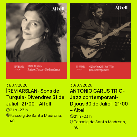
31/07/2026
30/07/2026
İREM ARSLAN- Sons de
ANTONIO CARUS TRIO-
Turquia- Divendres 31 de
Jazz contemporani-
Juliol · 21:00 – Altell
Dijous 30 de Juliol · 21:00
– Altell
21 h -23 h
Passeig de Santa Madrona,
21 h -23 h
40
Passeig de Santa Madrona,
40