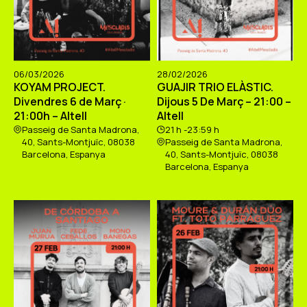
06/03/2026
28/02/2026
KOYAM PROJECT.
GUAJIR TRIO ELÀSTIC.
Divendres 6 de Març ·
Dijous 5 De Març – 21:00 –
21:00h – Altell
Altell
Passeig de Santa Madrona,
21 h -23:59 h
40, Sants-Montjuïc, 08038
Passeig de Santa Madrona,
Barcelona, Espanya
40, Sants-Montjuïc, 08038
Barcelona, Espanya