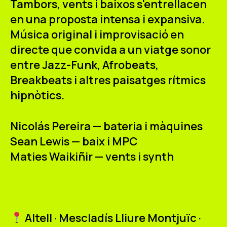
Tambors, vents i baixos s'entrellacen
ES
CA
EN
en una proposta intensa i expansiva.
Música original i improvisació en
Facebook
Instagram
Youtube
Twitter/X
directe que convida a un viatge sonor
entre Jazz-Funk, Afrobeats,
Breakbeats i altres paisatges rítmics
hipnòtics.
Nicolás Pereira — bateria i màquines
Sean Lewis — baix i MPC
Maties Waikiñir — vents i synth
Altell · Mescladís Lliure Montjuïc ·