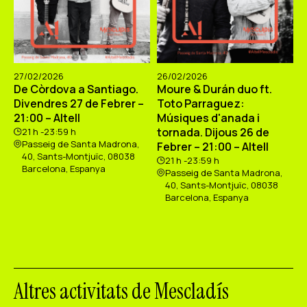
27/02/2026
26/02/2026
De Còrdova a Santiago.
Moure & Durán duo ft.
Divendres 27 de Febrer –
Toto Parraguez:
21:00 – Altell
Músiques d'anada i
tornada. Dijous 26 de
21 h -23:59 h
Passeig de Santa Madrona,
Febrer – 21:00 – Altell
40, Sants-Montjuïc, 08038
21 h -23:59 h
Barcelona, Espanya
Passeig de Santa Madrona,
40, Sants-Montjuïc, 08038
Barcelona, Espanya
Altres activitats de Mescladís