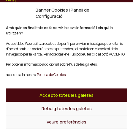
Contacte
Banner Cookies i Panell de
Configuració
Segueix-nos
Facebook
Amb quines finalitats es fa servir la seva informació i els qui la
utilitzen?
Instagram
Youtube
Aquest Lloc Web utilitza cookies de perfil per enviar missatges publicitaris
Twitter/X
d'acord amb les preferències expressades pel mateix en el context de la
navegació per la xarxa. Per acceptar-ne l'ús podeu fer clic al botó ACCEPTO.
© Mescladís 2026
Per obtenir informació addicional sobre l'ús de les galetes,
FAQ
accediu a la nostra
Política de Cookies.
Avís legal
Política de privadesa i Cookies
Termes i Condicions de Compra
Accepto totes les galetes
Canal de Denúncies
Rebuig totes les galetes
Tornar a l'inici
Veure preferències