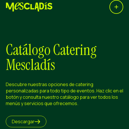
Open 
Productora social
Productora de experiencias
Productora de empleo
Catálogo Catering
Productora de conocimiento
Mescladís
Productora cultural
Descubre nuestras opciones de catering
Agenda
personalizadas para todo tipo de eventos. Haz clic en el
Nuestros talleres
botón y consulta nuestro catálogo para ver todos los
menús y servicios que ofrecemos.
Blog
Contacto
Descargar