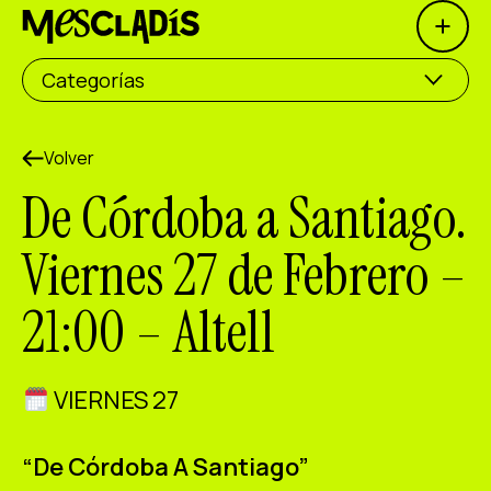
Open 
Productora social
Categorías
Productora de experiencias
Productora de empleo
Volver
De Córdoba a Santiago.
Productora de conocimiento
Viernes 27 de Febrero –
Productora cultural
21:00 – Altell
Agenda
Nuestros talleres
VIERNES 27
Blog
Contacto
“De Córdoba A Santiago”