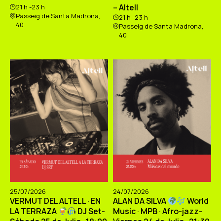
– Altell
21 h -23 h
Passeig de Santa Madrona,
21 h -23 h
40
Passeig de Santa Madrona,
40
25/07/2026
24/07/2026
VERMUT DEL ALTELL · EN
ALAN DA SILVA
World
LA TERRAZA
DJ Set-
Music · MPB · Afro-jazz-