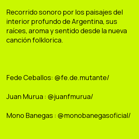
ES
CA
EN
Recorrido sonoro por los paisajes del
interior profundo de Argentina, sus
Facebook
Instagram
Youtube
Twitter/X
raíces, aroma y sentido desde la nueva
canción folklorica.
Fede Ceballos: @fe.de.mutante/
Juan Murua : @juanfmurua/
Mono Banegas : @monobanegasoficial/