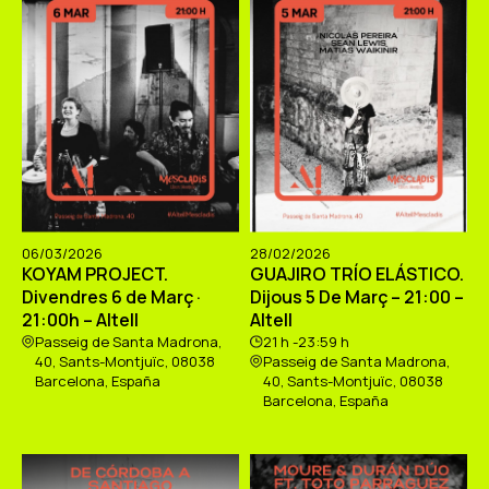
06/03/2026
28/02/2026
KOYAM PROJECT.
GUAJIRO TRÍO ELÁSTICO.
Divendres 6 de Març ·
Dijous 5 De Març – 21:00 –
21:00h – Altell
Altell
Passeig de Santa Madrona,
21 h -23:59 h
40, Sants-Montjuïc, 08038
Passeig de Santa Madrona,
Barcelona, España
40, Sants-Montjuïc, 08038
Barcelona, España