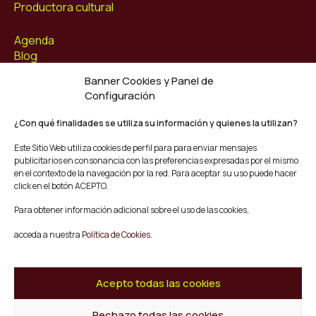
Productora cultural
Agenda
Blog
Contacto
Banner Cookies y Panel de
Configuración
Síguenos
Facebook
¿Con qué finalidades se utiliza su información y quienes la utilizan?
Instagram
Este Sitio Web utiliza cookies de perfil para para enviar mensajes
Youtube
publicitarios en consonancia con las preferencias expresadas por el mismo
Twitter/X
en el contexto de la navegación por la red. Para aceptar su uso puede hacer
click en el botón ACEPTO.
© Mescladís 2026
Para obtener información adicional sobre el uso de las cookies,
FAQ
acceda a nuestra
Política de Cookies.
Aviso legal
Política de privacidad y Cookies
Términos y Condiciones de Compra
Acepto todas las cookies
Canal de Denuncias
Rechazo todas las cookies