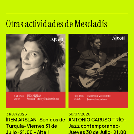
Otras actividades de Mescladís
31/07/2026
30/07/2026
İREM ARSLAN- Sonidos de
ANTONIO CARUSO TRÍO-
Turquía- Viernes 31 de
Jazz contemporáneo-
Julio · 21:00 – Altell
Jueves 30 de Julio · 21:00