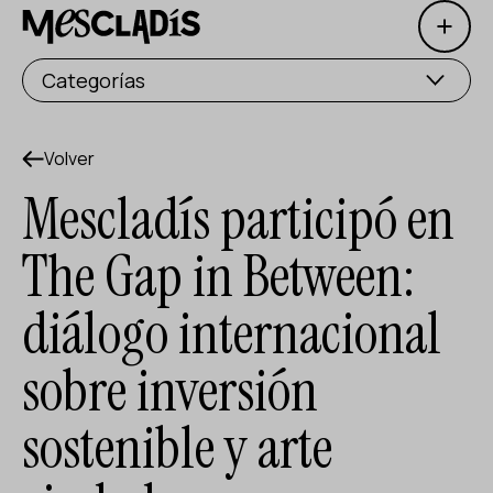
Open 
Productora social
Categorías
Productora de experiencias
Productora de empleo
Volver
Mescladís participó en
Productora de conocimiento
The Gap in Between:
Productora cultural
diálogo internacional
Agenda
sobre inversión
Nuestros talleres
Blog
sostenible y arte
Contacto