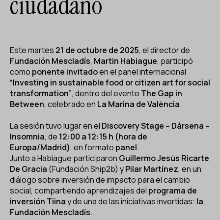
ciudadano
ES
CA
EN
Facebook
Instagram
Youtube
Twitter/X
Este martes
21 de octubre de 2025
, el director de
Fundación Mescladís
,
Martin Habiague
, participó
como
ponente invitado
en el panel internacional
“Investing in sustainable food or citizen art for social
transformation”
, dentro del evento
The Gap in
Between
, celebrado en
La Marina de València
.
La sesión tuvo lugar en el
Discovery Stage – Dársena –
Insomnia
, de
12:00 a 12:15 h (hora de
Europa/Madrid)
, en formato
panel
.
Junto a Habiague participaron
Guillermo Jesús Ricarte
De Gracia
(Fundación Ship2b) y
Pilar Martínez
, en un
diálogo sobre inversión de impacto para el cambio
social, compartiendo aprendizajes del
programa de
inversión Tiina
y de una de las iniciativas invertidas:
la
Fundación Mescladís
.