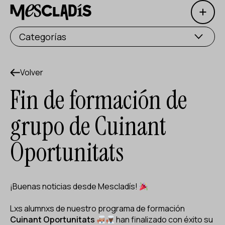
Open 
Productora social
Categorías
Productora de experiencias
Productora de empleo
Volver
Fin de formación de
Productora de conocimiento
grupo de Cuinant
Productora cultural
Oportunitats
Agenda
Nuestros talleres
¡Buenas noticias desde Mescladís!
Blog
Contacto
Lxs alumnxs de nuestro programa de formación
Cuinant Oportunitats
han finalizado con éxito su