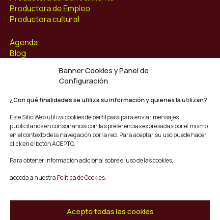
Productora de Empleo
Productora cultural
Agenda
Blog
Contacto
Banner Cookies y Panel de
Configuración
Síguenos
Facebook
¿Con qué finalidades se utiliza su información y quienes la utilizan?
Instagram
Este Sitio Web utiliza cookies de perfil para para enviar mensajes
Youtube
publicitarios en consonancia con las preferencias expresadas por el mismo
Twitter/X
en el contexto de la navegación por la red. Para aceptar su uso puede hacer
click en el botón ACEPTO.
© Mescladís 2026
Para obtener información adicional sobre el uso de las cookies,
FAQ
acceda a nuestra
Política de Cookies.
Aviso legal
Política de privacidad y Cookies
Términos y Condiciones de Compra
Acepto todas las cookies
Canal de Denuncias