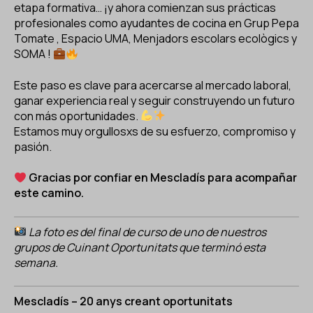
ES
CA
EN
etapa formativa… ¡y ahora comienzan sus prácticas
profesionales como ayudantes de cocina en
Grup Pepa
Tomate
, E
spacio UMA
,
Menjadors escolars ecològics
y
Facebook
Instagram
Youtube
Twitter/X
SOMA
!
Este paso es clave para acercarse al mercado laboral,
ganar experiencia real y seguir construyendo un futuro
con más oportunidades.
Estamos muy orgullosxs de su esfuerzo, compromiso y
pasión.
Gracias por confiar en Mescladís para acompañar
este camino.
La foto es del final de curso de uno de nuestros
grupos de Cuinant Oportunitats que terminó esta
semana.
Mescladís – 20 anys creant oportunitats