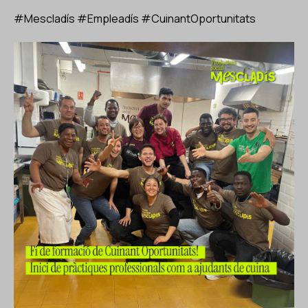
#Mescladís #Empleadís #CuinantOportunitats