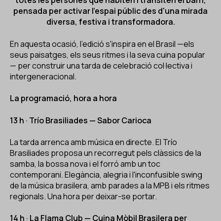
totes les persones que habiten i transiten el barri,
pensada per activar l'espai públic des d'una mirada
diversa, festiva i transformadora.
En aquesta ocasió, l'edició s'inspira en el Brasil —els
seus paisatges, els seus ritmes i la seva cuina popular
— per construir una tarda de celebració col·lectiva i
intergeneracional.
La programació, hora a hora
13 h · Trío Brasiliades — Sabor Carioca
La tarda arrenca amb música en directe. El Trío
Brasiliades proposa un recorregut pels clàssics de la
samba, la bossa nova i el forró amb un toc
contemporani. Elegància, alegria i l'inconfusible swing
de la música brasilera, amb parades a la MPB i els ritmes
regionals. Una hora per deixar-se portar.
14 h · La Flama Club — Cuina Mòbil Brasilera per