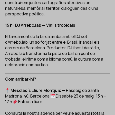
construirem juntes cartografies afectives on
naturalesa, memòria i territori dialoguen des d'una
perspectiva poètica.
15 h · DJ Arrebo.lab — Vinils tropicals
El tancament de la tarda arriba amb el DJ set
d'Arrebo.lab, un so forjat entre el Brasil, Irlanda i els
carrers de Barcelona. Productor, DJ i host de ràdio,
Arrebo.lab transforma la pista de ball en punt de
trobada: el ritme com a idioma comú, la cultura com a
celebració compartida.
Com arribar-hi?
Mescladís Lliure Montjuïc
— Passeig de Santa
Madrona, 40, Barcelona
Dissabte 23 de maig · 13 h –
17 h
Entrada lliure
Consulta la nostra agenda
per veure aquesta i tota la