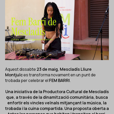
ES
CA
EN
Facebook
Instagram
Youtube
Twitter/X
Aquest dissabte
23 de maig, Mescladís Lliure
Montjuïc
es transforma novament en un punt de
trobada per celebrar el
FEM BARRI
.
Una iniciativa de la Productora Cultural de Mescladís
que, a través de la dinamització comunitària, busca
enfortir els vincles veïnals mitjançant la música, la
trobada i la cuina compartida. Una proposta oberta a