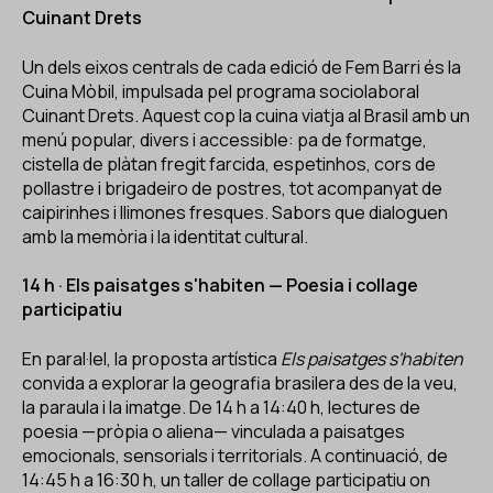
Cuinant Drets
Un dels eixos centrals de cada edició de Fem Barri és la
Cuina Mòbil, impulsada pel programa sociolaboral
Cuinant Drets. Aquest cop la cuina viatja al Brasil amb un
menú popular, divers i accessible: pa de formatge,
cistella de plàtan fregit farcida, espetinhos, cors de
pollastre i brigadeiro de postres, tot acompanyat de
caipirinhes i llimones fresques. Sabors que dialoguen
amb la memòria i la identitat cultural.
14 h · Els paisatges s'habiten — Poesia i collage
participatiu
En paral·lel, la proposta artística
Els paisatges s'habiten
convida a explorar la geografia brasilera des de la veu,
la paraula i la imatge. De 14 h a 14:40 h, lectures de
poesia —pròpia o aliena— vinculada a paisatges
emocionals, sensorials i territorials. A continuació, de
14:45 h a 16:30 h, un taller de collage participatiu on