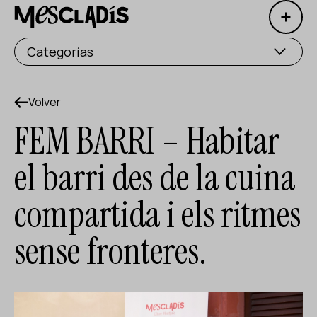
Open 
Productora social
Categorías
Productora de experiencias
Productora de empleo
Volver
FEM BARRI – Habitar
Productora de conocimiento
el barri des de la cuina
Productora cultural
compartida i els ritmes
Agenda
sense fronteres.
Nuestros talleres
Blog
Contacto