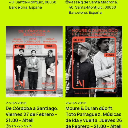
40, Sants-Montjuïc, 08038
Passeig de Santa Madrona,
Barcelona, España
40, Sants-Montjuïc, 08038
Barcelona, España
27/02/2026
26/02/2026
De Córdoba a Santiago.
Moure & Durán dúo ft.
Viernes 27 de Febrero –
Toto Parraguez: Músicas
21:00 – Altell
de ida y vuelta. Jueves 26
de Febrero – 21:00 – Altell
21 h -23:59 h