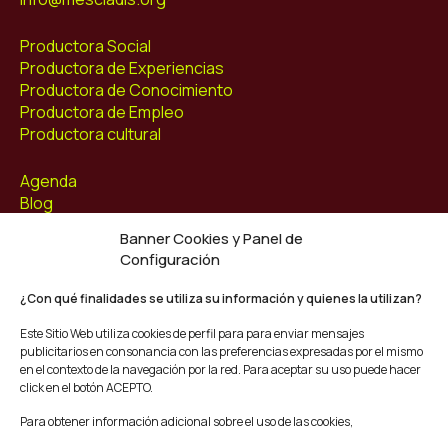
Productora Social
Productora de Experiencias
Productora de Conocimiento
Productora de Empleo
Productora cultural
Agenda
Blog
Contacto
Banner Cookies y Panel de
Configuración
Síguenos
Facebook
¿Con qué finalidades se utiliza su información y quienes la utilizan?
Instagram
Este Sitio Web utiliza cookies de perfil para para enviar mensajes
Youtube
publicitarios en consonancia con las preferencias expresadas por el mismo
Twitter/X
en el contexto de la navegación por la red. Para aceptar su uso puede hacer
click en el botón ACEPTO.
© Mescladís 2026
Para obtener información adicional sobre el uso de las cookies,
FAQ