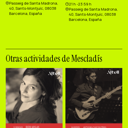
Passeig de Santa Madrona,
21 h -23:59 h
40, Sants-Montjuïc, 08038
Passeig de Santa Madrona,
Barcelona, España
40, Sants-Montjuïc, 08038
Barcelona, España
Otras actividades de Mescladís