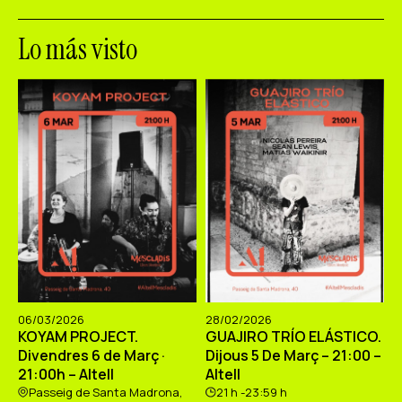
Lo más visto
06/03/2026
28/02/2026
KOYAM PROJECT.
GUAJIRO TRÍO ELÁSTICO.
Divendres 6 de Març ·
Dijous 5 De Març – 21:00 –
21:00h – Altell
Altell
Passeig de Santa Madrona,
21 h -23:59 h