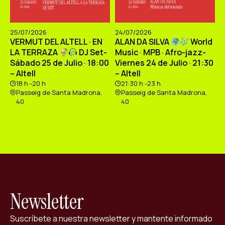
25/07/2026
24/07/2026
VERMUT DEL ALTELL · EN
ALAN DA SILVA
World
LA TERRAZA
DJ Set-
Music · MPB · Afro-jazz-
Sábado 25 de Julio · 18:00
Viernes 24 de Julio · 21:30
– Altell
– Altell
18 h -20 h
21:30 h -23 h
Passeig de Santa Madrona,
Passeig de Santa Madrona,
40
40
Newsletter
Suscríbete a nuestra newsletter y mantente informado