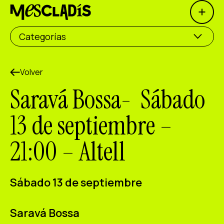
Open 
Productora social
Categorías
Productora de experiencias
Productora de empleo
Volver
Saravá Bossa- Sábado
Productora de conocimiento
13 de septiembre –
Productora cultural
21:00 – Altell
Agenda
Nuestros talleres
Sábado 13 de septiembre
Blog
Contacto
Saravá Bossa