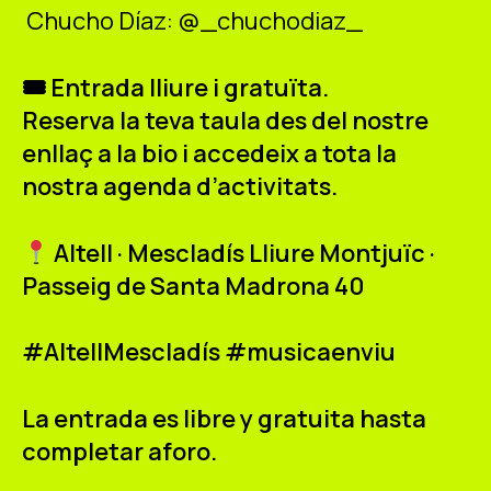
Chucho Díaz: @_chuchodiaz_
🎟 Entrada lliure i gratuïta.
Reserva la teva taula des del nostre
enllaç a la bio i accedeix a tota la
nostra agenda d’activitats.
Altell · Mescladís Lliure Montjuïc ·
Passeig de Santa Madrona 40
#AltellMescladís #musicaenviu
La entrada es libre y gratuita hasta
completar aforo.