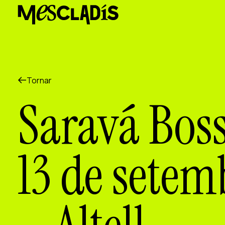
Productora social
Productora d'experiències
Productora d'ocupació
Productora de coneixement
Productora cultural
Agenda
Tornar
Els nostres tallers
Saravá Bos
Blog
Contacte
13 de setem