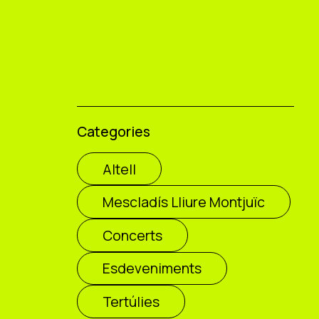
Categories
Altell
Mescladís Lliure Montjuïc
Concerts
Esdeveniments
Tertúlies