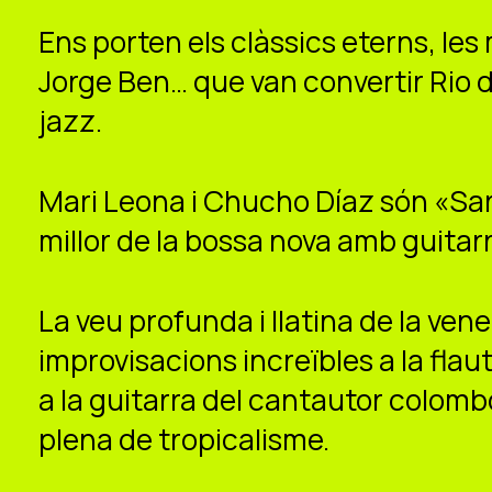
Ens porten els clàssics eterns, les
Jorge Ben… que van convertir Rio de 
jazz.
Mari Leona i Chucho Díaz són «Sar
millor de la bossa nova amb guitarra
La veu profunda i llatina de la ve
improvisacions increïbles a la flau
a la guitarra del cantautor colom
plena de tropicalisme.