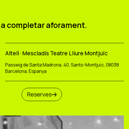
u
ns a completar aforament.
Altell · Mescladís Teatre Lliure Montjuïc
Passeig de Santa Madrona, 40, Sants-Montjuïc, 08038
Barcelona, Espanya
Reserves