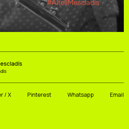
Mescladís
adís
r / X
Pinterest
Whatsapp
Email