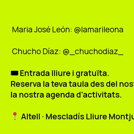
Maria José León: @lamarileona
Chucho Díaz: @_chuchodiaz_
🎟 Entrada lliure i gratuïta.
Reserva la teva taula des del nost
la nostra agenda d'activitats.
Altell · Mescladís Lliure Mont