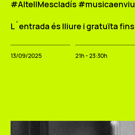
#AltellMescladís #musicaenvi
L´entrada és lliure i gratuïta fi
13/09/2025
21h - 23:30h