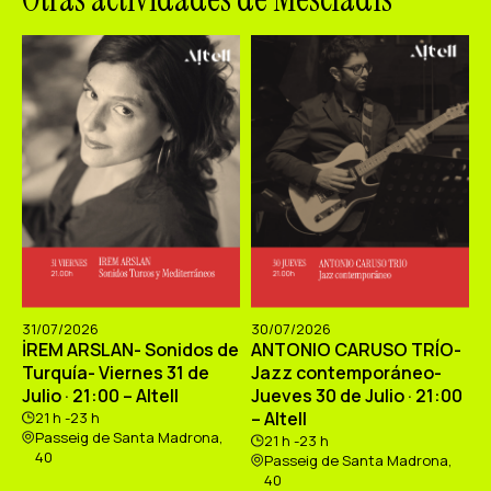
31/07/2026
30/07/2026
İREM ARSLAN- Sonidos de
ANTONIO CARUSO TRÍO-
Turquía- Viernes 31 de
Jazz contemporáneo-
Julio · 21:00 – Altell
Jueves 30 de Julio · 21:00
– Altell
21 h -23 h
Passeig de Santa Madrona,
21 h -23 h
40
Passeig de Santa Madrona,
40