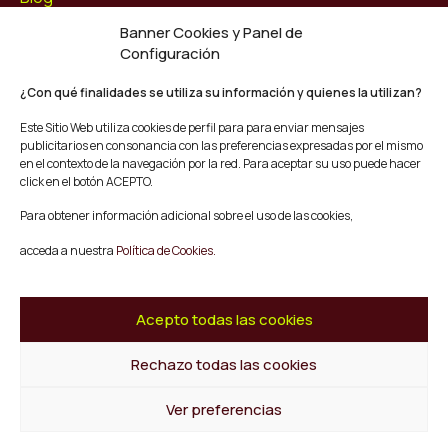
Contacto
Banner Cookies y Panel de
Configuración
Síguenos
Facebook
¿Con qué finalidades se utiliza su información y quienes la utilizan?
Instagram
Este Sitio Web utiliza cookies de perfil para para enviar mensajes
Youtube
publicitarios en consonancia con las preferencias expresadas por el mismo
Twitter/X
en el contexto de la navegación por la red. Para aceptar su uso puede hacer
click en el botón ACEPTO.
© Mescladís 2026
Para obtener información adicional sobre el uso de las cookies,
FAQ
acceda a nuestra
Política de Cookies.
Aviso legal
Política de privacidad y Cookies
Términos y Condiciones de Compra
Acepto todas las cookies
Canal de Denuncias
Rechazo todas las cookies
Volver al inicio
Ver preferencias