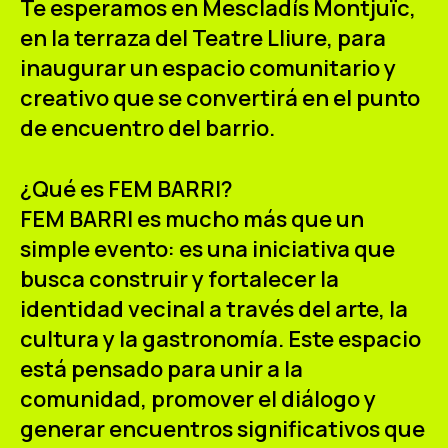
Te esperamos en Mescladís Montjuïc,
ES
CA
EN
en la terraza del
Teatre Lliure
, para
inaugurar un espacio comunitario y
Facebook
Instagram
Youtube
Twitter/X
creativo que se convertirá en el punto
de encuentro del barrio.
¿Qué es FEM BARRI?
FEM BARRI es mucho más que un
simple evento: es una iniciativa que
busca construir y fortalecer la
identidad vecinal a través del arte, la
cultura y la gastronomía. Este espacio
está pensado para unir a la
comunidad, promover el diálogo y
generar encuentros significativos que