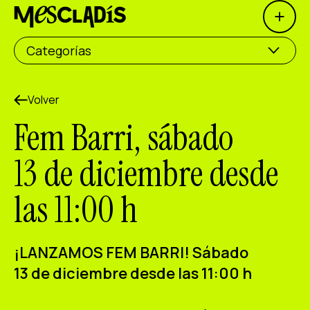
Open 
Productora social
Categorías
Productora de experiencias
Productora de empleo
Volver
Fem Barri, sábado
Productora de conocimiento
13 de diciembre desde
Productora cultural
las 11:00 h
Agenda
Nuestros talleres
¡
LANZAMOS FEM BARRI
! Sábado
Blog
13 de diciembre desde las 11:00 h
Contacto