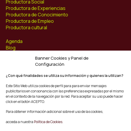
Productora Social
Productora de Experiencias
Productora de Conocimiento
Productora de Empleo
Productora cultural
Agenda
Blog
Contacto
Banner Cookies y Panel de
Configuración
Síguenos
Facebook
¿Con qué finalidades se utiliza su información y quienes la utilizan?
Instagram
Este Sitio Web utiliza cookies de perfil para para enviar mensajes
Youtube
publicitarios en consonancia con las preferencias expresadas por el mismo
Twitter/X
en el contexto de la navegación por la red. Para aceptar su uso puede hacer
click en el botón ACEPTO.
© Mescladís 2026
Para obtener información adicional sobre el uso de las cookies,
FAQ
acceda a nuestra
Política de Cookies.
Aviso legal
Política de privacidad y Cookies