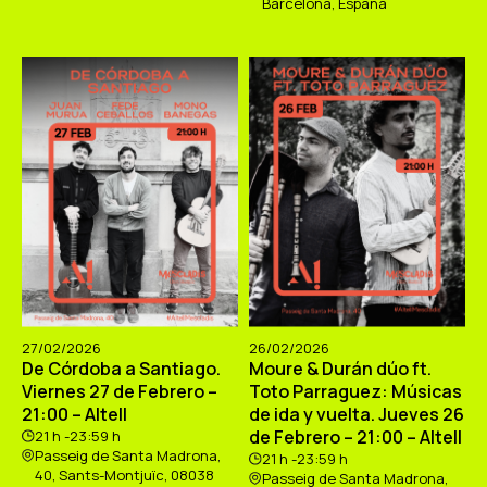
Barcelona, España
27/02/2026
26/02/2026
De Córdoba a Santiago.
Moure & Durán dúo ft.
Viernes 27 de Febrero –
Toto Parraguez: Músicas
21:00 – Altell
de ida y vuelta. Jueves 26
de Febrero – 21:00 – Altell
21 h -23:59 h
Passeig de Santa Madrona,
21 h -23:59 h
40, Sants-Montjuïc, 08038
Passeig de Santa Madrona,