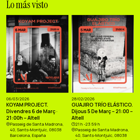
Lo más visto
06/03/2026
28/02/2026
KOYAM PROJECT.
GUAJIRO TRÍO ELÁSTICO.
Divendres 6 de Març ·
Dijous 5 De Març – 21:00 –
21:00h – Altell
Altell
Passeig de Santa Madrona,
21 h -23:59 h
40, Sants-Montjuïc, 08038
Passeig de Santa Madrona,
Barcelona, España
40, Sants-Montjuïc, 08038