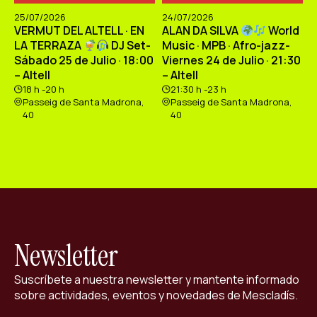
25/07/2026
24/07/2026
VERMUT DEL ALTELL · EN
ALAN DA SILVA
World
LA TERRAZA
DJ Set-
Music · MPB · Afro-jazz-
Sábado 25 de Julio · 18:00
Viernes 24 de Julio · 21:30
– Altell
– Altell
18 h -20 h
21:30 h -23 h
Passeig de Santa Madrona,
Passeig de Santa Madrona,
40
40
Newsletter
Suscríbete a nuestra newsletter y mantente informado
sobre actividades, eventos y novedades de Mescladís.