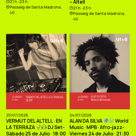
– Altell
21 h -23 h
Passeig de Santa Madrona,
21 h -23 h
40
Passeig de Santa Madrona,
40
25/07/2026
24/07/2026
VERMUT DEL ALTELL · EN
ALAN DA SILVA
World
LA TERRAZA
DJ Set-
Music · MPB · Afro-jazz-
Sábado 25 de Julio · 18:00
Viernes 24 de Julio · 21:30