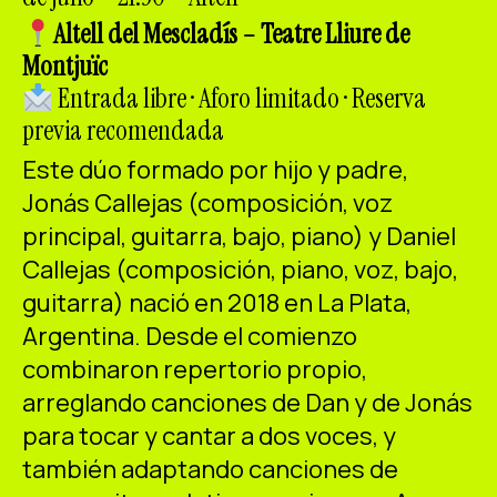
ES
CA
EN
Altell del Mescladís – Teatre Lliure de
Montjuïc
Facebook
Instagram
Youtube
Twitter/X
Entrada libre · Aforo limitado · Reserva
previa recomendada
Este dúo formado por hijo y padre,
Jonás Callejas (composición, voz
principal, guitarra, bajo, piano) y Daniel
Callejas (composición, piano, voz, bajo,
guitarra) nació en 2018 en La Plata,
Argentina. Desde el comienzo
combinaron repertorio propio,
arreglando canciones de Dan y de Jonás
para tocar y cantar a dos voces, y
también adaptando canciones de