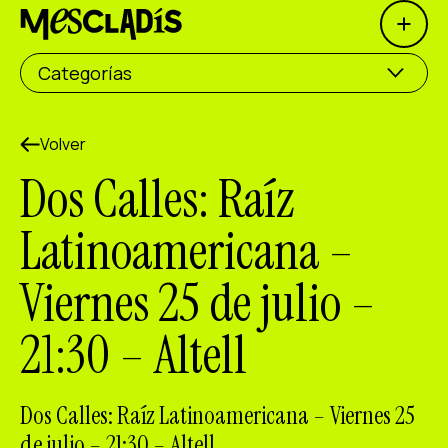
Open 
Productora social
Categorías
Productora de experiencias
Productora de empleo
Volver
Dos Calles: Raíz
Productora de conocimiento
Latinoamericana –
Productora cultural
Viernes 25 de julio –
Agenda
21:30 – Altell
Nuestros talleres
Blog
Contacto
Dos Calles: Raíz Latinoamericana – Viernes 25
de julio – 21:30 – Altell