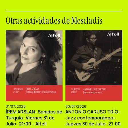
Otras actividades de Mescladís
31/07/2026
30/07/2026
İREM ARSLAN- Sonidos de
ANTONIO CARUSO TRÍO-
Turquía- Viernes 31 de
Jazz contemporáneo-
Julio · 21:00 – Altell
Jueves 30 de Julio · 21:00