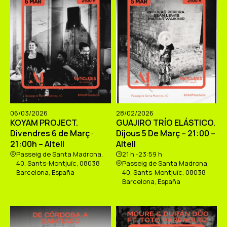
06/03/2026
28/02/2026
KOYAM PROJECT.
GUAJIRO TRÍO ELÁSTICO.
Divendres 6 de Març ·
Dijous 5 De Març – 21:00 –
21:00h – Altell
Altell
Passeig de Santa Madrona,
21 h -23:59 h
40, Sants-Montjuïc, 08038
Passeig de Santa Madrona,
Barcelona, España
40, Sants-Montjuïc, 08038
Barcelona, España