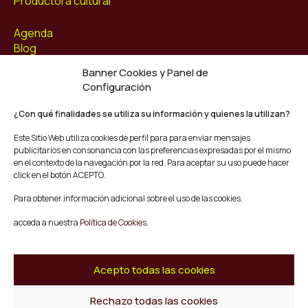
Productora cultural
Agenda
Blog
Contacto
Banner Cookies y Panel de
Configuración
Síguenos
Facebook
¿Con qué finalidades se utiliza su información y quienes la utilizan?
Instagram
Este Sitio Web utiliza cookies de perfil para para enviar mensajes
Youtube
publicitarios en consonancia con las preferencias expresadas por el mismo
Twitter/X
en el contexto de la navegación por la red. Para aceptar su uso puede hacer
click en el botón ACEPTO.
© Mescladís 2026
Para obtener información adicional sobre el uso de las cookies,
FAQ
acceda a nuestra
Política de Cookies.
Aviso legal
Política de privacidad y Cookies
Términos y Condiciones de Compra
Acepto todas las cookies
Canal de Denuncias
Rechazo todas las cookies