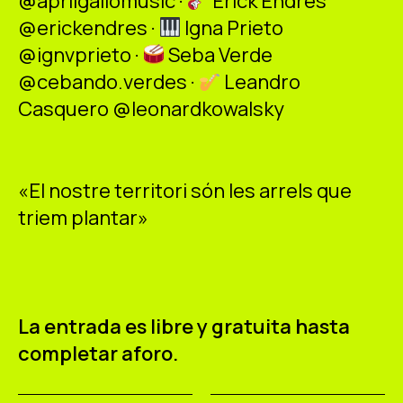
@aprilgallomusic ·
Erick Endres
@erickendres ·
Igna Prieto
@ignvprieto ·
Seba Verde
@cebando.verdes ·
Leandro
Casquero @leonardkowalsky
«El nostre territori són les arrels que
triem plantar»
La entrada es libre y gratuita hasta
completar aforo.