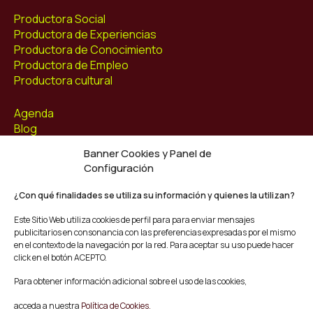
Productora Social
Productora de Experiencias
Productora de Conocimiento
Productora de Empleo
Productora cultural
Agenda
Blog
Contacto
Banner Cookies y Panel de
Configuración
Síguenos
Facebook
¿Con qué finalidades se utiliza su información y quienes la utilizan?
Instagram
Este Sitio Web utiliza cookies de perfil para para enviar mensajes
Youtube
publicitarios en consonancia con las preferencias expresadas por el mismo
Twitter/X
en el contexto de la navegación por la red. Para aceptar su uso puede hacer
click en el botón ACEPTO.
© Mescladís 2026
Para obtener información adicional sobre el uso de las cookies,
FAQ
acceda a nuestra
Política de Cookies.
Aviso legal