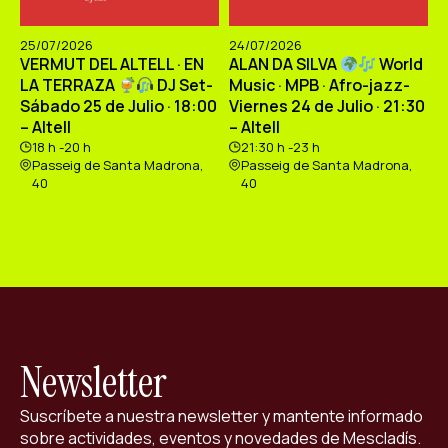
25/07/2026
24/07/2026
VERMUT DEL ALTELL · EN
ALAN DA SILVA
World
LA TERRAZA
DJ Set-
Music · MPB · Afro-jazz-
Sábado 25 de Julio · 18:00
Viernes 24 de Julio · 21:30
– Altell
– Altell
18 h -20 h
21:30 h -23 h
Passeig de Santa Madrona,
Passeig de Santa Madrona,
40
40
Newsletter
Suscríbete a nuestra newsletter y mantente informado
sobre actividades, eventos y novedades de Mescladís.