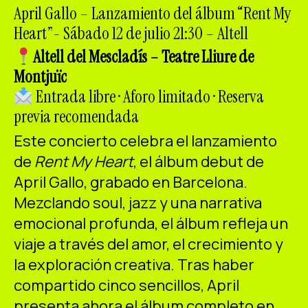
ES
CA
EN
April Gallo – Lanzamiento del álbum “Rent My
Heart”- Sábado 12 de julio 21:30 – Altell
Facebook
Instagram
Youtube
Twitter/X
Altell del Mescladís – Teatre Lliure de
Montjuïc
Entrada libre · Aforo limitado · Reserva
previa recomendada
Este concierto celebra el lanzamiento
de
Rent My Heart
, el álbum debut de
April Gallo, grabado en Barcelona.
Mezclando soul, jazz y una narrativa
emocional profunda, el álbum refleja un
viaje a través del amor, el crecimiento y
la exploración creativa. Tras haber
compartido cinco sencillos, April
presenta ahora el álbum completo en