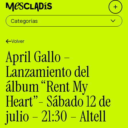
Open 
Productora social
Categorías
Productora de experiencias
Productora de empleo
Volver
April Gallo –
Productora de conocimiento
Lanzamiento del
Productora cultural
álbum “Rent My
Agenda
Heart”- Sábado 12 de
Nuestros talleres
Blog
julio – 21:30 – Altell
Contacto