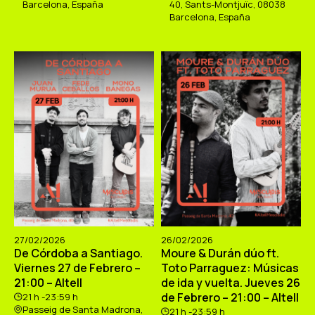
Barcelona, España
40, Sants-Montjuïc, 08038
Barcelona, España
27/02/2026
26/02/2026
De Córdoba a Santiago.
Moure & Durán dúo ft.
Viernes 27 de Febrero –
Toto Parraguez: Músicas
21:00 – Altell
de ida y vuelta. Jueves 26
de Febrero – 21:00 – Altell
21 h -23:59 h
Passeig de Santa Madrona,
21 h -23:59 h