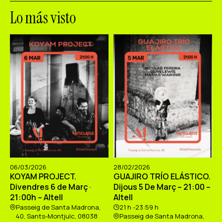
Lo más visto
06/03/2026
28/02/2026
KOYAM PROJECT.
GUAJIRO TRÍO ELÁSTICO.
Divendres 6 de Març ·
Dijous 5 De Març – 21:00 –
21:00h – Altell
Altell
Passeig de Santa Madrona,
21 h -23:59 h
40, Sants-Montjuïc, 08038
Passeig de Santa Madrona,