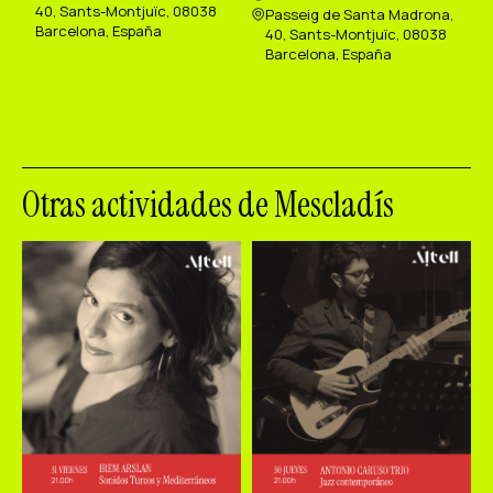
40, Sants-Montjuïc, 08038
Passeig de Santa Madrona,
Barcelona, España
40, Sants-Montjuïc, 08038
Barcelona, España
Otras actividades de Mescladís