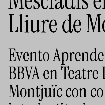
Mescladís e
Lliure de M
Evento Aprende
BBVA en Teatre 
Montjuïc con co