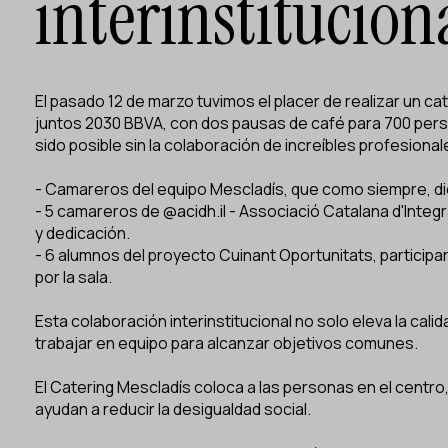
interinstitucion
El pasado 12 de marzo tuvimos el placer de realizar un ca
juntos 2030
BBVA, con dos pausas de café para 700 perso
sido posible sin la colaboración de increíbles profesional
- Camareros del equipo Mescladís, que como siempre, die
- 5 camareros de @
acidh.il
- Associació Catalana d'Inte
y dedicación.
- 6 alumnos del proyecto Cuinant Oportunitats, particip
por la sala.
Esta colaboración interinstitucional no solo eleva la cali
trabajar en equipo para alcanzar objetivos comunes.
El Catering Mescladís coloca a las personas en el cent
ayudan a reducir la desigualdad social.