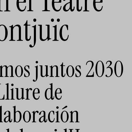
n el Teatre
ontjuïc
mos juntos 2030
Lliure de
laboración