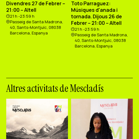
Divendres 27 de Febrer –
Toto Parraguez:
21:00 – Altell
Músiques d'anada i
tornada. Dijous 26 de
21 h -23:59 h
Passeig de Santa Madrona,
Febrer – 21:00 – Altell
40, Sants-Montjuïc, 08038
21 h -23:59 h
Barcelona, Espanya
Passeig de Santa Madrona,
40, Sants-Montjuïc, 08038
Barcelona, Espanya
Altres activitats de Mescladís