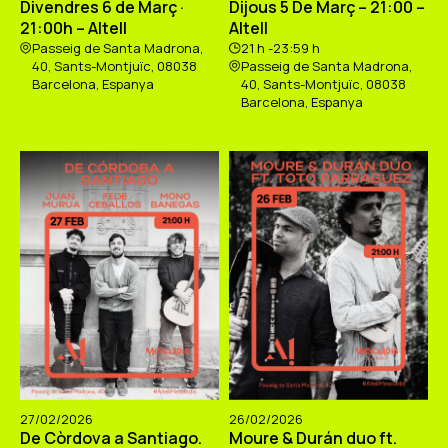
Divendres 6 de Març ·
Dijous 5 De Març – 21:00 –
21:00h – Altell
Altell
Passeig de Santa Madrona,
21 h -23:59 h
40, Sants-Montjuïc, 08038
Passeig de Santa Madrona,
Barcelona, Espanya
40, Sants-Montjuïc, 08038
Barcelona, Espanya
27/02/2026
26/02/2026
De Còrdova a Santiago.
Moure & Durán duo ft.