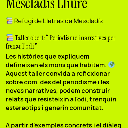
Mescladís Lliure
ES
CA
EN
Refugi de Lletres de Mescladís
Facebook
Instagram
Youtube
Twitter/X
Taller obert:
“
Periodisme i narratives per
frenar l'odi
”
Les històries que expliquem
defineixen els mons que habitem.
Aquest taller convida a reflexionar
sobre com, des del periodisme i les
noves narratives, podem construir
relats que
resisteixin a l'odi, trenquin
estereotips i generin comunitat.
A partir d'exemples concrets i el diàleg