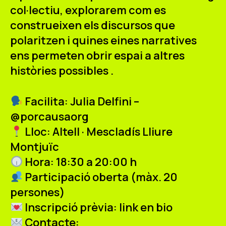
col·lectiu, explorarem com es
construeixen els discursos que
polaritzen i quines eines narratives
ens permeten obrir espai a
altres
històries possibles
.
Facilita:
Julia Delfini –
@porcausaorg
Lloc:
Altell · Mescladís Lliure
Montjuïc
Hora:
18:30 a 20:00 h
Participació oberta
(màx. 20
persones)
Inscripció prèvia:
link en bio
Contacte: