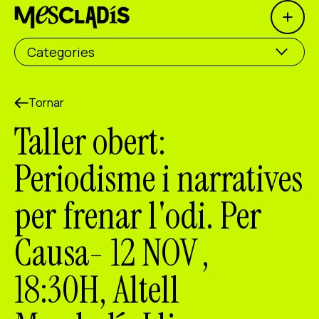
Open 
Productora social
Categories
Productora d'experiències
Productora d'ocupació
Tornar
Taller obert:
Productora de coneixement
Periodisme i narratives
Productora cultural
per frenar l'odi. Per
Agenda
Causa- 12 NOV ,
Els nostres tallers
Blog
18:30H, Altell
Contacte