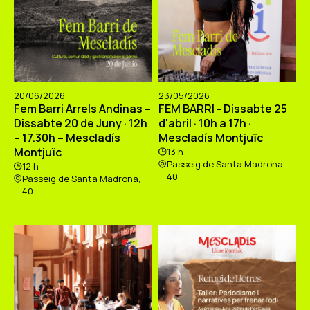
20/06/2026
23/05/2026
Fem Barri Arrels Andinas –
FEM BARRI - Dissabte 25
Dissabte 20 de Juny · 12h
d'abril · 10h a 17h ·
– 17.30h – Mescladís
Mescladís Montjuïc
Montjuïc
13 h
Passeig de Santa Madrona,
12 h
40
Passeig de Santa Madrona,
40