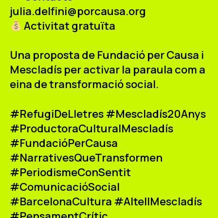
julia.delfini@porcausa.org
Activitat gratuïta
Una proposta de
Fundació per Causa
i
Mescladís
per activar la paraula com a
eina de transformació social.
#RefugiDeLletres #Mescladís20Anys
#ProductoraCulturalMescladís
#FundacióPerCausa
#NarrativesQueTransformen
#PeriodismeConSentit
#ComunicacióSocial
#BarcelonaCultura #AltellMescladís
#PensamentCrític