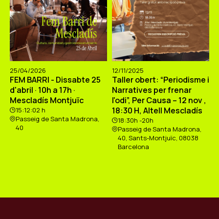
25/04/2026
12/11/2025
FEM BARRI - Dissabte 25
Taller obert: “Periodisme i
d'abril · 10h a 17h ·
Narratives per frenar
Mescladís Montjuïc
l'odi”, Per Causa – 12 nov ,
18:30 H, Altell Mescladís
15:12:02 h
Passeig de Santa Madrona,
18:30h -20h
40
Passeig de Santa Madrona,
40, Sants-Montjuïc, 08038
Barcelona