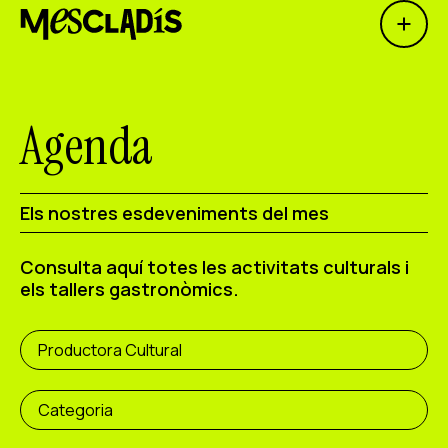
Open 
Productora social
Productora d'experiències
Agenda
Productora d'ocupació
Productora de coneixement
Els nostres esdeveniments del mes
Productora cultural
Consulta aquí totes les activitats culturals i
els tallers gastronòmics.
Agenda
Els nostres tallers
Productora Cultural
Blog
Contacte
Categoria