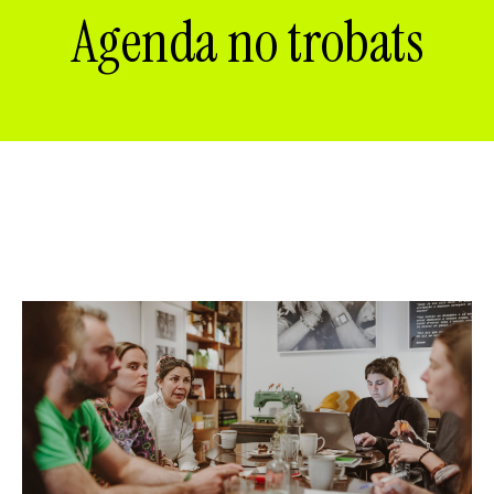
ES
CA
EN
Agenda no trobats
Facebook
Instagram
Youtube
Twitter/X