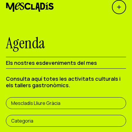
Open 
Productora social
Productora d'experiències
Agenda
Productora d'ocupació
Productora de coneixement
Els nostres esdeveniments del mes
Productora cultural
Consulta aquí totes les activitats culturals i
els tallers gastronòmics.
Agenda
Els nostres tallers
Mescladís Lliure Gràcia
Blog
Contacte
Categoria