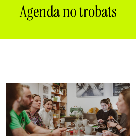
ES
CA
EN
Agenda no trobats
Facebook
Instagram
Youtube
Twitter/X