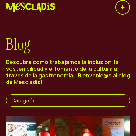
Open 
Productora social
Productora de experiencias
Blog
Productora de empleo
Productora de conocimiento
Descubre cómo trabajamos la inclusión, la
sostenibilidad y el fomento de la cultura a
Productora cultural
través de la gastronomía. ¡Bienvenid@s al blog
de Mescladís!
Agenda
Categoría
Nuestros talleres
Blog
Contacto