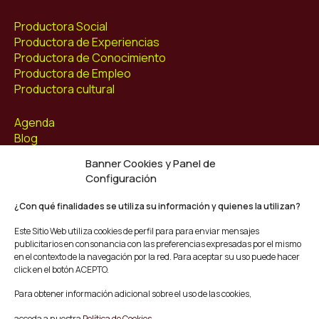
Productora Social
Productora de Experiencias
Productora de Conocimiento
Productora de Empleo
Productora cultural
Agenda
Blog
Contacto
Banner Cookies y Panel de
Configuración
Síguenos
Facebook
¿Con qué finalidades se utiliza su información y quienes la utilizan?
Instagram
Este Sitio Web utiliza cookies de perfil para para enviar mensajes
Youtube
publicitarios en consonancia con las preferencias expresadas por el mismo
Twitter/X
en el contexto de la navegación por la red. Para aceptar su uso puede hacer
click en el botón ACEPTO.
© Mescladís 2026
Para obtener información adicional sobre el uso de las cookies,
FAQ
acceda a nuestra
Política de Cookies.