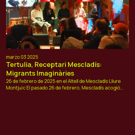
ES
CA
EN
Facebook
Instagram
Youtube
Twitter/X
marzo 03 2025
Tertulia, Receptari Mescladís:
Migrants Imaginàries
26 de febrero de 2025 en el Altell de Mescladís Lliure
Montjuïc El pasado 26 de febrero, Mescladís acogió…