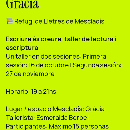
Grácia
ES
CA
EN
Refugi de Lletres de Mescladís
Facebook
Instagram
Youtube
Twitter/X
Escriure és creure, taller de lectura i
escriptura
Un taller en dos sesiones: Primera
sesión: 16 de octubre | Segunda sesión:
27 de noviembre
Horario: 19 a 21hs
Lugar / espacio Mescladís: Gràcia
Tallerista: Esmeralda Berbel
Participantes: Máximo 15 personas