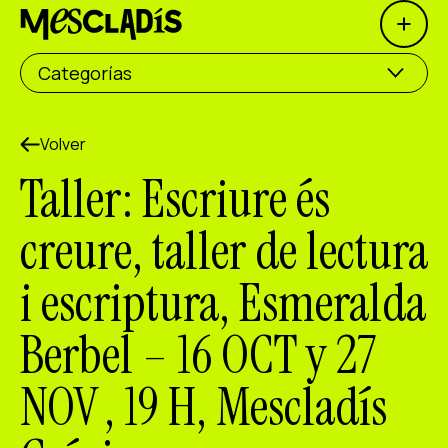
Open 
Productora social
Categorías
Productora de experiencias
Productora de empleo
Volver
Taller: Escriure és
Productora de conocimiento
creure, taller de lectura
Productora cultural
i escriptura, Esmeralda
Agenda
Berbel – 16 OCT y 27
Nuestros talleres
Blog
NOV , 19 H, Mescladís
Contacto