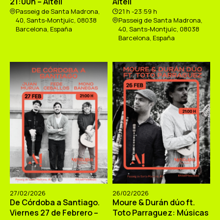
21:00h – Altell
Altell
Passeig de Santa Madrona,
21 h -23:59 h
40, Sants-Montjuïc, 08038
Passeig de Santa Madrona,
Barcelona, España
40, Sants-Montjuïc, 08038
Barcelona, España
27/02/2026
26/02/2026
De Córdoba a Santiago.
Moure & Durán dúo ft.
Viernes 27 de Febrero –
Toto Parraguez: Músicas