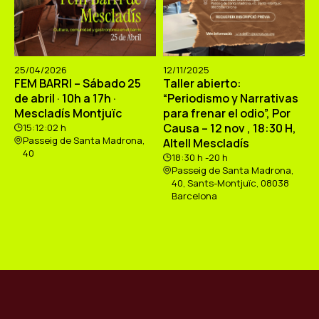
25/04/2026
12/11/2025
FEM BARRI – Sábado 25
Taller abierto:
de abril · 10h a 17h ·
“Periodismo y Narrativas
Mescladís Montjuïc
para frenar el odio”, Por
Causa – 12 nov , 18:30 H,
15:12:02 h
Passeig de Santa Madrona,
Altell Mescladís
40
18:30 h -20 h
Passeig de Santa Madrona,
40, Sants-Montjuïc, 08038
Barcelona