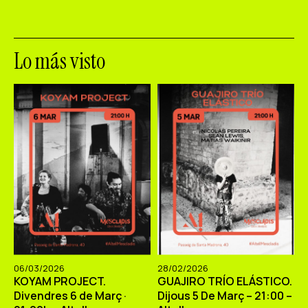
Lo más visto
06/03/2026
28/02/2026
KOYAM PROJECT.
GUAJIRO TRÍO ELÁSTICO.
Divendres 6 de Març ·
Dijous 5 De Març – 21:00 –