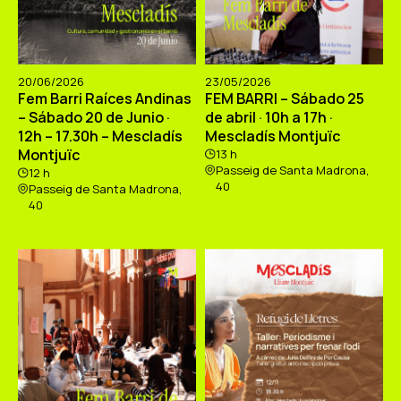
20/06/2026
23/05/2026
Fem Barri Raíces Andinas
FEM BARRI – Sábado 25
– Sábado 20 de Junio ·
de abril · 10h a 17h ·
12h – 17.30h – Mescladís
Mescladís Montjuïc
Montjuïc
13 h
Passeig de Santa Madrona,
12 h
40
Passeig de Santa Madrona,
40