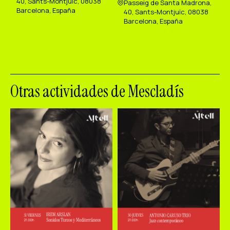
40, Sants-Montjuïc, 08038
Passeig de Santa Madrona,
Barcelona, España
40, Sants-Montjuïc, 08038
Barcelona, España
Otras actividades de Mescladís