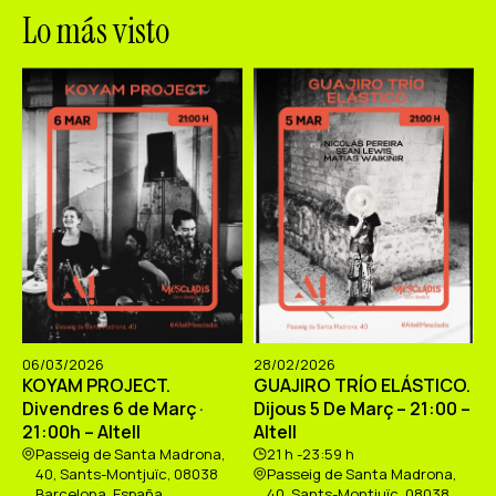
Lo más visto
06/03/2026
28/02/2026
KOYAM PROJECT.
GUAJIRO TRÍO ELÁSTICO.
Divendres 6 de Març ·
Dijous 5 De Març – 21:00 –
21:00h – Altell
Altell
Passeig de Santa Madrona,
21 h -23:59 h
40, Sants-Montjuïc, 08038
Passeig de Santa Madrona,
Barcelona, España
40, Sants-Montjuïc, 08038