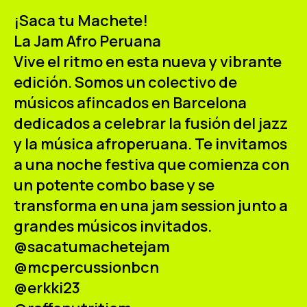
ES
CA
EN
¡
Saca tu Machete!
La Jam Afro Peruana
Facebook
Instagram
Youtube
Twitter/X
Vive el ritmo en esta nueva y vibrante
edición. Somos un colectivo de
músicos afincados en Barcelona
dedicados a celebrar la fusión del jazz
y la música afroperuana. Te invitamos
a una noche festiva que comienza con
un potente combo base y se
transforma en una jam session junto a
grandes músicos invitados.
@sacatumachetejam
@mcpercussionbcn
@erkki23