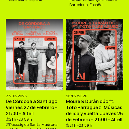
Barcelona, España
27/02/2026
26/02/2026
De Córdoba a Santiago.
Moure & Durán dúo ft.
Viernes 27 de Febrero –
Toto Parraguez: Músicas
21:00 – Altell
de ida y vuelta. Jueves 26
de Febrero – 21:00 – Altell
21 h -23:59 h
Passeig de Santa Madrona,
21 h -23:59 h