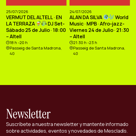
25/07/2026
24/07/2026
VERMUT DEL ALTELL · EN
ALAN DA SILVA
World
LA TERRAZA
DJ Set-
Music · MPB · Afro-jazz-
Sábado 25 de Julio · 18:00
Viernes 24 de Julio · 21:30
– Altell
– Altell
18 h -20 h
21:30 h -23 h
Passeig de Santa Madrona,
Passeig de Santa Madrona,
40
40
Newsletter
Suscríbete a nuestra newsletter y mantente informado
sobre actividades, eventos y novedades de Mescladís.