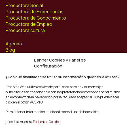
Productora Social
Productora de Experiencias
Productora de Conocimiento
Productora de Empleo
Productora cultural
Agenda
Blog
Contacto
Banner Cookies y Panel de
Configuración
Síguenos
Facebook
¿Con qué finalidades se utiliza su información y quienes la utilizan?
Instagram
Este Sitio Web utiliza cookies de perfil para para enviar mensajes
Youtube
publicitarios en consonancia con las preferencias expresadas por el mismo
Twitter/X
en el contexto de la navegación por la red. Para aceptar su uso puede hacer
click en el botón ACEPTO.
© Mescladís 2026
Para obtener información adicional sobre el uso de las cookies,
FAQ
acceda a nuestra
Política de Cookies.
Aviso legal