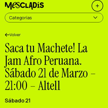
Open 
Productora social
Categorías
Productora de experiencias
Productora de empleo
Volver
Saca tu Machete! La
Productora de conocimiento
Jam Afro Peruana.
Productora cultural
Sábado 21 de Marzo –
Agenda
21:00 – Altell
Nuestros talleres
Blog
Contacto
Sábado 21