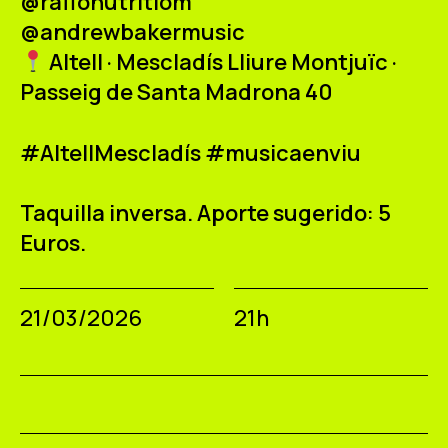
@raffonutritiom
@andrewbakermusic
Altell · Mescladís Lliure Montjuïc ·
Passeig de Santa Madrona 40
#AltellMescladís #musicaenviu
Taquilla inversa. Aporte sugerido: 5
Euros.
21/03/2026
21h