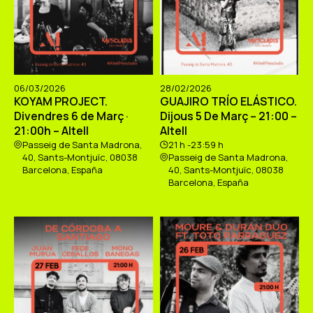
06/03/2026
28/02/2026
KOYAM PROJECT.
GUAJIRO TRÍO ELÁSTICO.
Divendres 6 de Març ·
Dijous 5 De Març – 21:00 –
21:00h – Altell
Altell
Passeig de Santa Madrona,
21 h -23:59 h
40, Sants-Montjuïc, 08038
Passeig de Santa Madrona,
Barcelona, España
40, Sants-Montjuïc, 08038
Barcelona, España