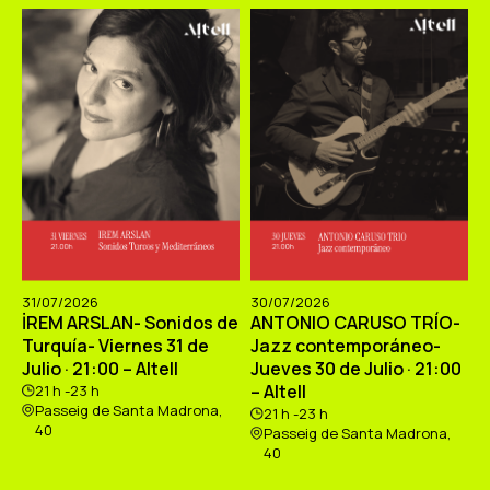
31/07/2026
30/07/2026
İREM ARSLAN- Sonidos de
ANTONIO CARUSO TRÍO-
Turquía- Viernes 31 de
Jazz contemporáneo-
Julio · 21:00 – Altell
Jueves 30 de Julio · 21:00
– Altell
21 h -23 h
Passeig de Santa Madrona,
21 h -23 h
40
Passeig de Santa Madrona,
40