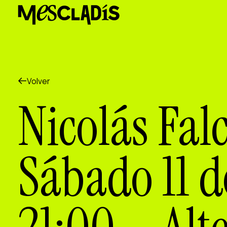
Productora social
Productora de experiencias
Productora de empleo
Productora de conocimiento
Productora cultural
Agenda
Volver
Nuestros talleres
Nicolás Fal
Blog
Contacto
Sábado 11 d