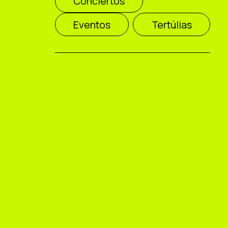
Conciertos
Eventos
Tertúlias