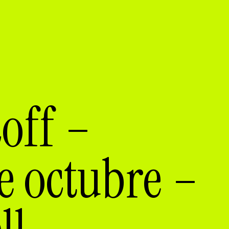
coff –
e octubre –