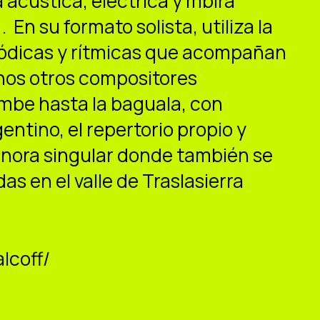
 acústica, eléctrica y mbira
 En su formato solista, utiliza la
lódicas y rítmicas que acompañan
unos otros compositores
mbe hasta la baguala, con
gentino, el repertorio propio y
onora singular donde también se
as en el valle de Traslasierra
lcoff/