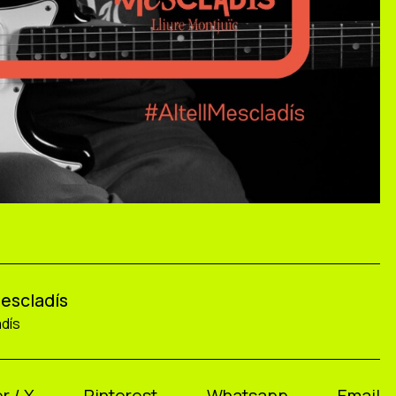
Mescladís
adís
r / X
Pinterest
Whatsapp
Email