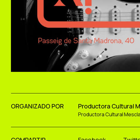
ORGANIZADO POR
Productora Cultural 
Productora Cultural Mescl
COMPARTIR
Facebook
Twitte