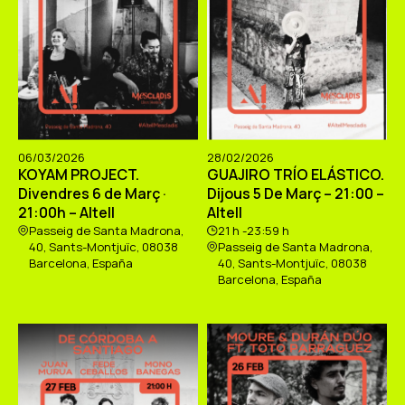
06/03/2026
28/02/2026
KOYAM PROJECT.
GUAJIRO TRÍO ELÁSTICO.
Divendres 6 de Març ·
Dijous 5 De Març – 21:00 –
21:00h – Altell
Altell
Passeig de Santa Madrona,
21 h -23:59 h
40, Sants-Montjuïc, 08038
Passeig de Santa Madrona,
Barcelona, España
40, Sants-Montjuïc, 08038
Barcelona, España