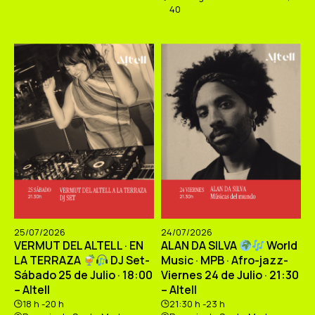
40
25/07/2026
24/07/2026
VERMUT DEL ALTELL · EN
ALAN DA SILVA
World
LA TERRAZA
DJ Set-
Music · MPB · Afro-jazz-
Sábado 25 de Julio · 18:00
Viernes 24 de Julio · 21:30
– Altell
– Altell
18 h -20 h
21:30 h -23 h