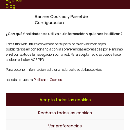
Blog
Contacto
Banner Cookies y Panel de
Configuración
Síguenos
Facebook
¿Con qué finalidades se utiliza su información y quienes la utilizan?
Instagram
Este Sitio Web utiliza cookies de perfil para para enviar mensajes
Youtube
publicitarios en consonancia con las preferencias expresadas por el mismo
Twitter/X
en el contexto de la navegación por la red. Para aceptar su uso puede hacer
click en el botón ACEPTO.
© Mescladís 2026
Para obtener información adicional sobre el uso de las cookies,
FAQ
acceda a nuestra
Política de Cookies.
Aviso legal
Política de privacidad y Cookies
Términos y Condiciones de Compra
Acepto todas las cookies
Canal de Denuncias
Rechazo todas las cookies
Volver al inicio
Ver preferencias