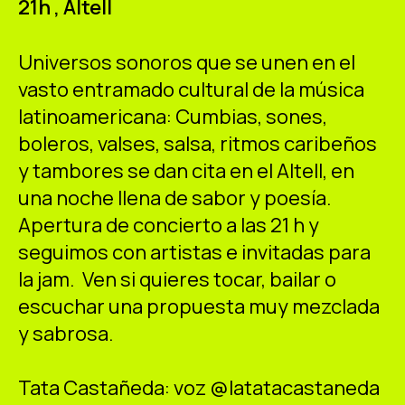
21h , Altell
ES
CA
EN
Universos sonoros que se unen en el
Facebook
Instagram
Youtube
Twitter/X
vasto entramado cultural de la música
latinoamericana: Cumbias, sones,
boleros, valses, salsa, ritmos caribeños
y tambores se dan cita en el Altell, en
una noche llena de sabor y poesía.
Apertura de concierto a las 21 h y
seguimos con artistas e invitadas para
la jam. Ven si quieres tocar, bailar o
escuchar una propuesta muy mezclada
y sabrosa.
Tata Castañeda: voz @latatacastaneda