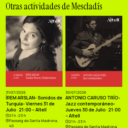
Otras actividades de Mescladís
31/07/2026
30/07/2026
İREM ARSLAN- Sonidos de
ANTONIO CARUSO TRÍO-
Turquía- Viernes 31 de
Jazz contemporáneo-
Julio · 21:00 – Altell
Jueves 30 de Julio · 21:00
– Altell
21 h -23 h
Passeig de Santa Madrona,
21 h -23 h
40
Passeig de Santa Madrona,