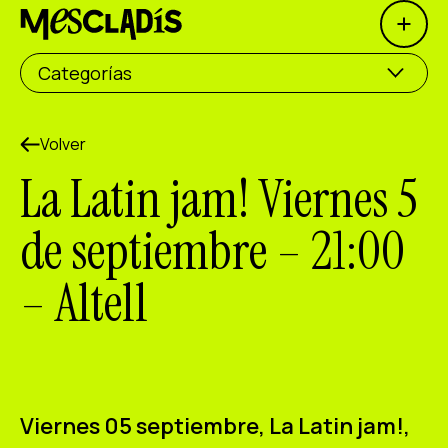
Open 
Productora social
Categorías
Productora de experiencias
Productora de empleo
Volver
La Latin jam! Viernes 5
Productora de conocimiento
de septiembre – 21:00
Productora cultural
– Altell
Agenda
Nuestros talleres
Blog
Contacto
Viernes 05 septiembre,
La Latin jam!,