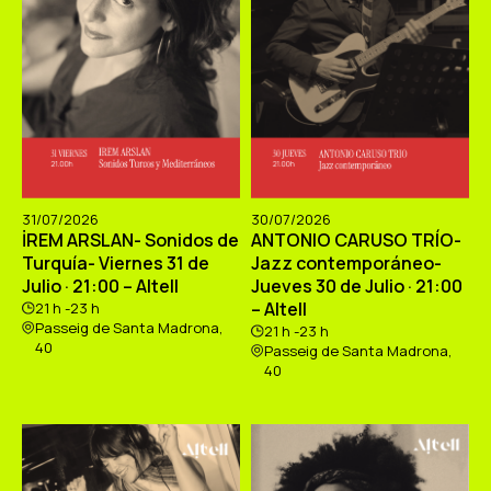
31/07/2026
30/07/2026
İREM ARSLAN- Sonidos de
ANTONIO CARUSO TRÍO-
Turquía- Viernes 31 de
Jazz contemporáneo-
Julio · 21:00 – Altell
Jueves 30 de Julio · 21:00
– Altell
21 h -23 h
Passeig de Santa Madrona,
21 h -23 h
40
Passeig de Santa Madrona,
40