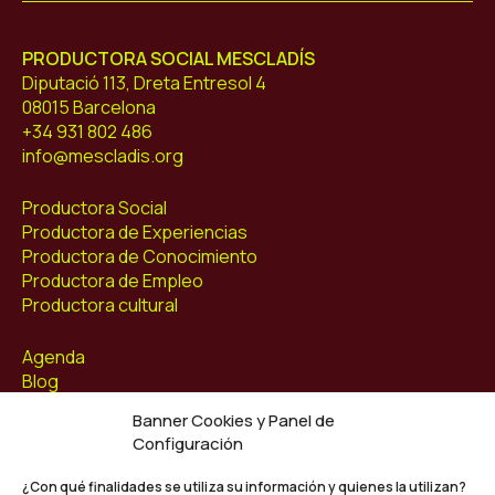
PRODUCTORA SOCIAL MESCLADÍS
Diputació 113, Dreta Entresol 4
08015 Barcelona
+34 931 802 486
info@mescladis.org
Productora Social
Productora de Experiencias
Productora de Conocimiento
Productora de Empleo
Productora cultural
Agenda
Blog
Contacto
Banner Cookies y Panel de
Configuración
Síguenos
Facebook
¿Con qué finalidades se utiliza su información y quienes la utilizan?