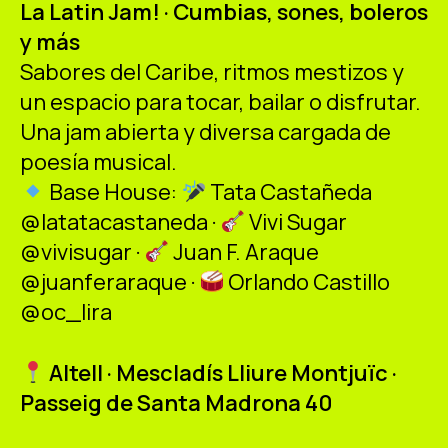
La Latin Jam! · Cumbias, sones, boleros
ES
CA
EN
y más
Sabores del Caribe, ritmos mestizos y
Facebook
Instagram
Youtube
Twitter/X
un espacio para tocar, bailar o disfrutar.
Una jam abierta y diversa cargada de
poesía musical.
Base House:
Tata Castañeda
@latatacastaneda ·
Vivi Sugar
@vivisugar ·
Juan F. Araque
@juanferaraque ·
Orlando Castillo
@oc_lira
Altell · Mescladís Lliure Montjuïc ·
Passeig de Santa Madrona 40