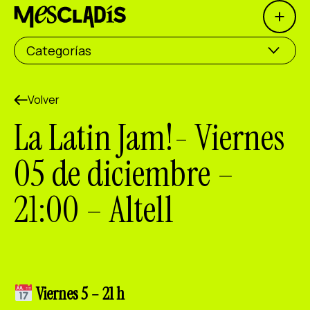
Open 
Productora social
Categorías
Productora de experiencias
Productora de empleo
Volver
La Latin Jam!- Viernes
Productora de conocimiento
05 de diciembre –
Productora cultural
21:00 – Altell
Agenda
Nuestros talleres
Blog
Contacto
Viernes 5 – 21 h