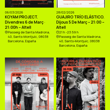
06/03/2026
28/02/2026
KOYAM PROJECT.
GUAJIRO TRÍO ELÁSTICO.
Divendres 6 de Març ·
Dijous 5 De Març – 21:00 –
21:00h – Altell
Altell
Passeig de Santa Madrona,
21 h -23:59 h
40, Sants-Montjuïc, 08038
Passeig de Santa Madrona,
Barcelona, España
40, Sants-Montjuïc, 08038
Barcelona, España