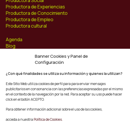
Productora Social
Productora de Experiencias
Productora de Conocimiento
Productora de Empleo
Productora cultural
Agenda
Blog
Contacto
Banner Cookies y Panel de
Configuración
Síguenos
Facebook
¿Con qué finalidades se utiliza su información y quienes la utilizan?
Instagram
Este Sitio Web utiliza cookies de perfil para para enviar mensajes
Youtube
publicitarios en consonancia con las preferencias expresadas por el mismo
Twitter/X
en el contexto de la navegación por la red. Para aceptar su uso puede hacer
click en el botón ACEPTO.
© Mescladís 2026
Para obtener información adicional sobre el uso de las cookies,
FAQ
acceda a nuestra
Política de Cookies.
Aviso legal
Política de privacidad y Cookies