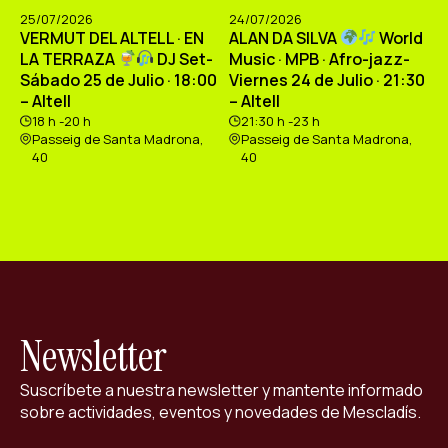
25/07/2026
24/07/2026
VERMUT DEL ALTELL · EN
ALAN DA SILVA
World
LA TERRAZA
DJ Set-
Music · MPB · Afro-jazz-
Sábado 25 de Julio · 18:00
Viernes 24 de Julio · 21:30
– Altell
– Altell
18 h -20 h
21:30 h -23 h
Passeig de Santa Madrona,
Passeig de Santa Madrona,
40
40
Newsletter
Suscríbete a nuestra newsletter y mantente informado
sobre actividades, eventos y novedades de Mescladís.