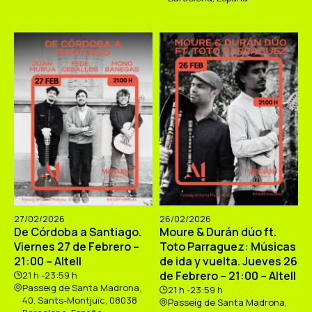
27/02/2026
26/02/2026
De Córdoba a Santiago.
Moure & Durán dúo ft.
Viernes 27 de Febrero –
Toto Parraguez: Músicas
21:00 – Altell
de ida y vuelta. Jueves 26
de Febrero – 21:00 – Altell
21 h -23:59 h
Passeig de Santa Madrona,
21 h -23:59 h
40, Sants-Montjuïc, 08038
Passeig de Santa Madrona,