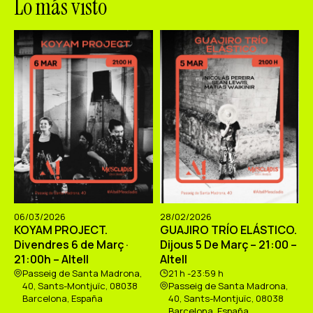
Lo más visto
06/03/2026
28/02/2026
KOYAM PROJECT.
GUAJIRO TRÍO ELÁSTICO.
Divendres 6 de Març ·
Dijous 5 De Març – 21:00 –
21:00h – Altell
Altell
Passeig de Santa Madrona,
21 h -23:59 h
40, Sants-Montjuïc, 08038
Passeig de Santa Madrona,
Barcelona, España
40, Sants-Montjuïc, 08038
Barcelona, España