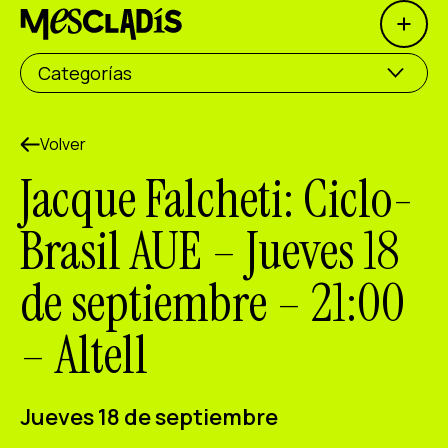
Open 
Productora social
Categorías
Productora de experiencias
Productora de empleo
Volver
Jacque Falcheti: Ciclo-
Productora de conocimiento
Brasil AUE – Jueves 18
Productora cultural
de septiembre – 21:00
Agenda
– Altell
Nuestros talleres
Blog
Contacto
Jueves 18 de septiembre