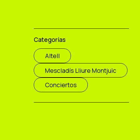
Categorías
Altell
Mescladís Lliure Montjuïc
Conciertos