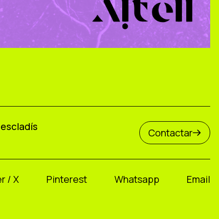
Mescladís
Contactar
r / X
Pinterest
Whatsapp
Email