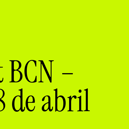
t BCN –
8 de abril