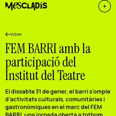
Open 
Productora social
Productora de experiencias
Volver
Productora de empleo
FEM BARRI amb la
Productora de conocimiento
participació del
Productora cultural
Institut del Teatre
Agenda
Nuestros talleres
El
dissabte 31 de gener
, el barri s’omple
Blog
d’activitats culturals, comunitàries i
Contacto
gastronòmiques en el marc del
FEM
BARRI
, una jornada oberta a tothom