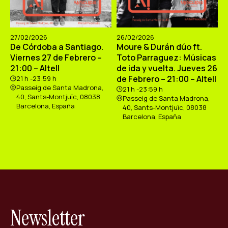
27/02/2026
26/02/2026
De Córdoba a Santiago.
Moure & Durán dúo ft.
Viernes 27 de Febrero –
Toto Parraguez: Músicas
21:00 – Altell
de ida y vuelta. Jueves 26
de Febrero – 21:00 – Altell
21 h -23:59 h
Passeig de Santa Madrona,
21 h -23:59 h
40, Sants-Montjuïc, 08038
Passeig de Santa Madrona,
Barcelona, España
40, Sants-Montjuïc, 08038
Barcelona, España
Newsletter