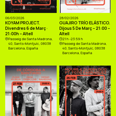
06/03/2026
28/02/2026
KOYAM PROJECT.
GUAJIRO TRÍO ELÁSTICO.
Divendres 6 de Març ·
Dijous 5 De Març – 21:00 –
21:00h – Altell
Altell
Passeig de Santa Madrona,
21 h -23:59 h
40, Sants-Montjuïc, 08038
Passeig de Santa Madrona,
Barcelona, España
40, Sants-Montjuïc, 08038
Barcelona, España