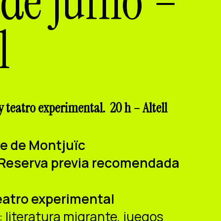
de junio –
l
y teatro experimental. 20 h – Altell
ure de Montjuïc
 · Reserva previa recomendada
eatro experimental
 literatura migrante, juegos