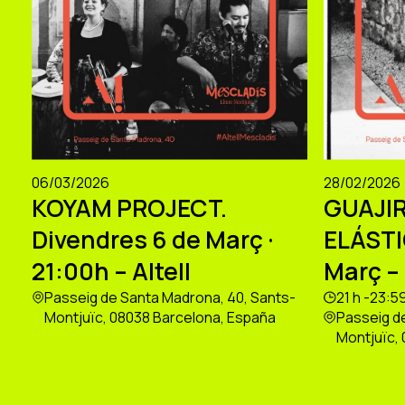
06/03/2026
28/02/2026
KOYAM PROJECT.
GUAJIR
Divendres 6 de Març ·
ELÁSTI
21:00h – Altell
Març – 
Passeig de Santa Madrona, 40, Sants-
21 h -23:5
Montjuïc, 08038 Barcelona, España
Passeig d
Montjuïc,