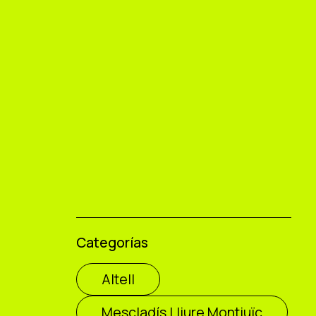
Categorías
Altell
Mescladís Lliure Montjuïc