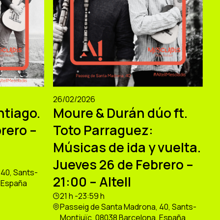
26/02/2026
ntiago.
Moure & Durán dúo ft.
rero –
Toto Parraguez:
Músicas de ida y vuelta.
Jueves 26 de Febrero –
40, Sants-
21:00 – Altell
, España
21 h -23:59 h
Passeig de Santa Madrona, 40, Sants-
Montjuïc, 08038 Barcelona, España