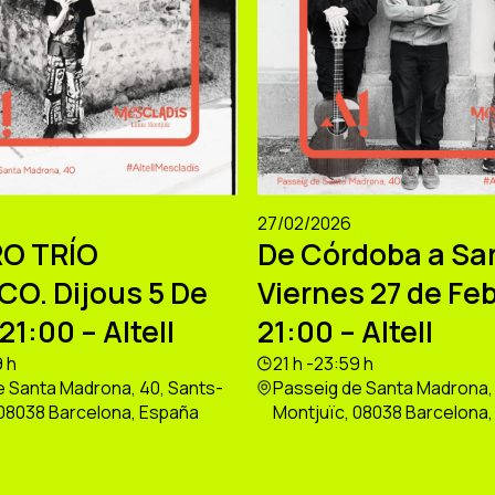
27/02/2026
O TRÍO
De Córdoba a Sa
CO. Dijous 5 De
Viernes 27 de Feb
21:00 – Altell
21:00 – Altell
9 h
21 h -23:59 h
e Santa Madrona, 40, Sants-
Passeig de Santa Madrona, 
 08038 Barcelona, España
Montjuïc, 08038 Barcelona