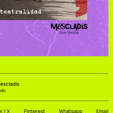
Mescladís
adís
r / X
Pinterest
Whatsapp
Email