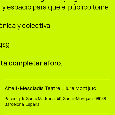
 y espacio para que el público tome
énica y colectiva.
.gsg
sta completar aforo.
Altell · Mescladís Teatre Lliure Montjuïc
Passeig de Santa Madrona, 40, Sants-Montjuïc, 08038
Barcelona, España