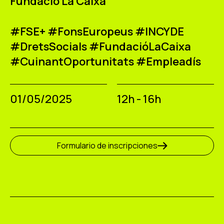
Fundació La Caixa
#FSE+ #FonsEuropeus #INCYDE
#DretsSocials #FundacióLaCaixa
#CuinantOportunitats #Empleadís
01/05/2025
12h - 16h
Formulario de inscripciones