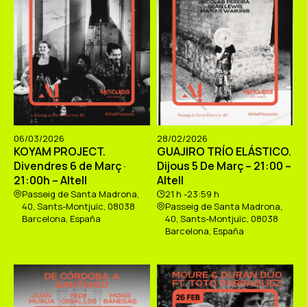
06/03/2026
28/02/2026
KOYAM PROJECT.
GUAJIRO TRÍO ELÁSTICO.
Divendres 6 de Març ·
Dijous 5 De Març – 21:00 –
21:00h – Altell
Altell
Passeig de Santa Madrona,
21 h -23:59 h
40, Sants-Montjuïc, 08038
Passeig de Santa Madrona,
Barcelona, España
40, Sants-Montjuïc, 08038
Barcelona, España