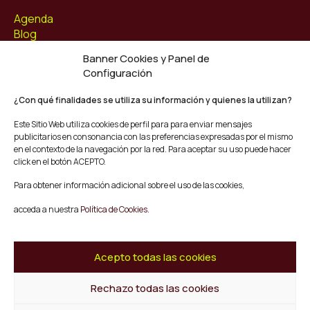
Agenda
Blog
Contacto
Banner Cookies y Panel de
Configuración
Síguenos
Facebook
¿Con qué finalidades se utiliza su información y quienes la utilizan?
Instagram
Este Sitio Web utiliza cookies de perfil para para enviar mensajes
Youtube
publicitarios en consonancia con las preferencias expresadas por el mismo
Twitter/X
en el contexto de la navegación por la red. Para aceptar su uso puede hacer
click en el botón ACEPTO.
© Mescladís 2026
Para obtener información adicional sobre el uso de las cookies,
FAQ
acceda a nuestra
Política de Cookies.
Aviso legal
Política de privacidad y Cookies
Términos y Condiciones de Compra
Acepto todas las cookies
Canal de Denuncias
Rechazo todas las cookies
Volver al inicio