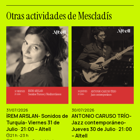
Otras actividades de Mescladís
31/07/2026
30/07/2026
İREM ARSLAN- Sonidos de
ANTONIO CARUSO TRÍO-
Turquía- Viernes 31 de
Jazz contemporáneo-
Julio · 21:00 – Altell
Jueves 30 de Julio · 21:00
– Altell
21 h -23 h