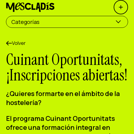
Open 
Productora social
Categorías
Productora de experiencias
Productora de empleo
Volver
Cuinant Oportunitats,
Productora de conocimiento
¡Inscripciones abiertas!
Productora cultural
Agenda
¿Quieres formarte en el ámbito de la
Nuestros talleres
hostelería?
Blog
El programa Cuinant Oportunitats
Contacto
ofrece una formación integral en