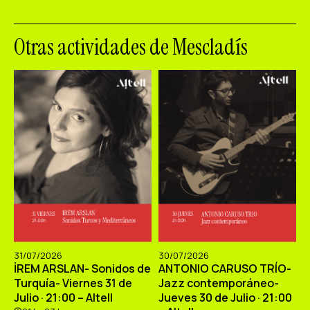
Otras actividades de Mescladís
31/07/2026
30/07/2026
İREM ARSLAN- Sonidos de
ANTONIO CARUSO TRÍO-
Turquía- Viernes 31 de
Jazz contemporáneo-
Julio · 21:00 – Altell
Jueves 30 de Julio · 21:00