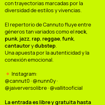
con trayectorias marcadas por la
diversidad de estilos y vivencias.
El repertorio de Cannuto fluye entre
géneros tan variados como el
rock
,
punk
,
jazz
,
rap
,
reggae
,
funk
,
cantautor
y
dubstep
.
Una apuesta por la autenticidad y la
conexión emocional.
Instagram:
@cannut0 · @nunn0y ·
@jaiverversolibre · @vallitooficial
La entrada es libre y gratuita hasta