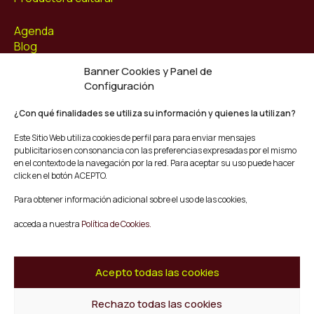
Agenda
Blog
Contacto
Banner Cookies y Panel de
Configuración
Síguenos
Facebook
¿Con qué finalidades se utiliza su información y quienes la utilizan?
Instagram
Este Sitio Web utiliza cookies de perfil para para enviar mensajes
Youtube
publicitarios en consonancia con las preferencias expresadas por el mismo
Twitter/X
en el contexto de la navegación por la red. Para aceptar su uso puede hacer
click en el botón ACEPTO.
© Mescladís 2026
Para obtener información adicional sobre el uso de las cookies,
FAQ
acceda a nuestra
Política de Cookies.
Aviso legal
Política de privacidad y Cookies
Términos y Condiciones de Compra
Acepto todas las cookies
Canal de Denuncias
Rechazo todas las cookies