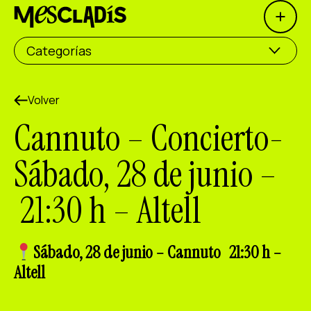
Open 
Productora social
Categorías
Productora de experiencias
Productora de empleo
Volver
Cannuto – Concierto-
Productora de conocimiento
Sábado, 28 de junio –
Productora cultural
21:30 h – Altell
Agenda
Nuestros talleres
Sábado, 28 de junio – Cannuto 21:30 h –
Blog
Altell
Contacto