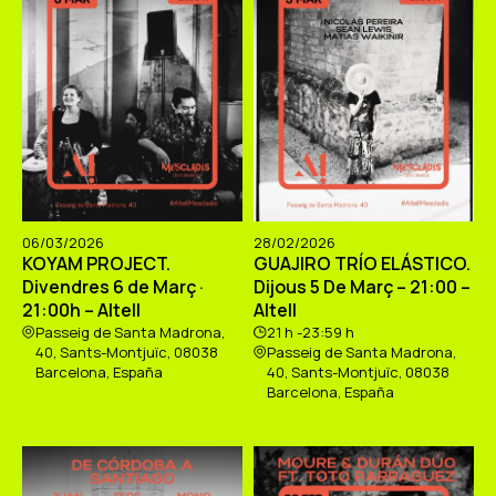
06/03/2026
28/02/2026
KOYAM PROJECT.
GUAJIRO TRÍO ELÁSTICO.
Divendres 6 de Març ·
Dijous 5 De Març – 21:00 –
21:00h – Altell
Altell
Passeig de Santa Madrona,
21 h -23:59 h
40, Sants-Montjuïc, 08038
Passeig de Santa Madrona,
Barcelona, España
40, Sants-Montjuïc, 08038
Barcelona, España