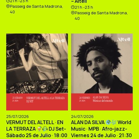
– Altell
21 h -23 h
Passeig de Santa Madrona,
21 h -23 h
40
Passeig de Santa Madrona,
40
25/07/2026
24/07/2026
VERMUT DEL ALTELL · EN
ALAN DA SILVA
World
LA TERRAZA
DJ Set-
Music · MPB · Afro-jazz-
Sábado 25 de Julio · 18:00
Viernes 24 de Julio · 21:30