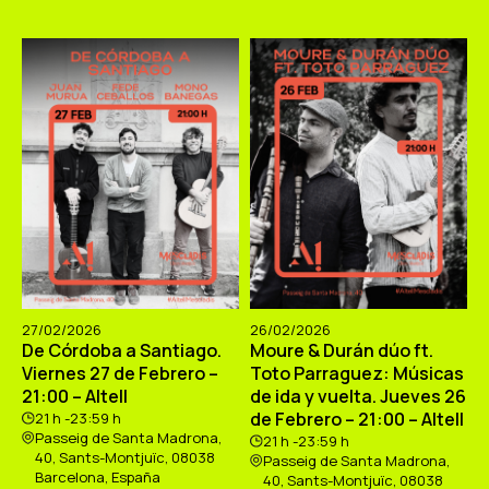
27/02/2026
26/02/2026
De Córdoba a Santiago.
Moure & Durán dúo ft.
Viernes 27 de Febrero –
Toto Parraguez: Músicas
21:00 – Altell
de ida y vuelta. Jueves 26
de Febrero – 21:00 – Altell
21 h -23:59 h
Passeig de Santa Madrona,
21 h -23:59 h
40, Sants-Montjuïc, 08038
Passeig de Santa Madrona,
Barcelona, España
40, Sants-Montjuïc, 08038