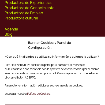
Productora de Experiencias
Productora de Conocimiento
Productora de Empleo
Productora cultural
Agenda
Blog
Contacto
Banner Cookies y Panel de
Configuración
Síguenos
Facebook
¿Con qué finalidades se utiliza su información y quienes la utilizan?
Instagram
Este Sitio Web utiliza cookies de perfil para para enviar mensajes
Youtube
publicitarios en consonancia con las preferencias expresadas por el mismo
Twitter/X
en el contexto de la navegación por la red. Para aceptar su uso puede hacer
click en el botón ACEPTO.
© Mescladís 2026
Para obtener información adicional sobre el uso de las cookies,
FAQ
acceda a nuestra
Política de Cookies.
Aviso legal
Política de privacidad y Cookies