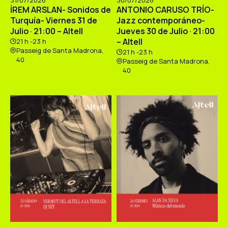
31/07/2026
30/07/2026
İREM ARSLAN- Sonidos de
ANTONIO CARUSO TRÍO-
Turquía- Viernes 31 de
Jazz contemporáneo-
Julio · 21:00 – Altell
Jueves 30 de Julio · 21:00
– Altell
21 h -23 h
Passeig de Santa Madrona,
21 h -23 h
40
Passeig de Santa Madrona,
40