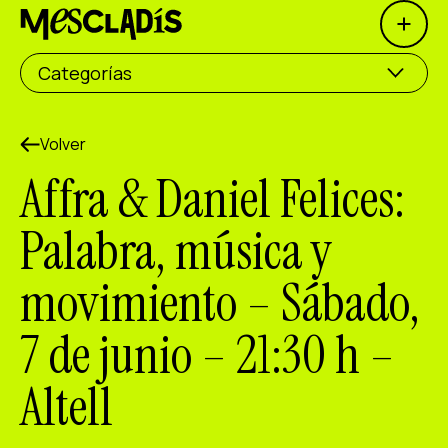
Open 
Productora social
Categorías
Productora de experiencias
Productora de empleo
Volver
Affra & Daniel Felices:
Productora de conocimiento
Palabra, música y
Productora cultural
movimiento – Sábado,
Agenda
7 de junio – 21:30 h –
Nuestros talleres
Blog
Altell
Contacto