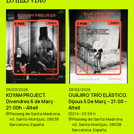
06/03/2026
28/02/2026
KOYAM PROJECT.
GUAJIRO TRÍO ELÁSTICO.
Divendres 6 de Març ·
Dijous 5 De Març – 21:00 –
21:00h – Altell
Altell
Passeig de Santa Madrona,
21 h -23:59 h
40, Sants-Montjuïc, 08038
Passeig de Santa Madrona,
Barcelona, España
40, Sants-Montjuïc, 08038
Barcelona, España