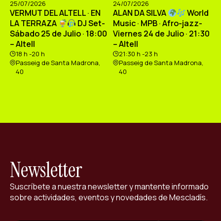
25/07/2026
24/07/2026
VERMUT DEL ALTELL · EN
ALAN DA SILVA
World
LA TERRAZA
DJ Set-
Music · MPB · Afro-jazz-
Sábado 25 de Julio · 18:00
Viernes 24 de Julio · 21:30
– Altell
– Altell
18 h -20 h
21:30 h -23 h
Passeig de Santa Madrona,
Passeig de Santa Madrona,
40
40
Newsletter
Suscríbete a nuestra newsletter y mantente informado
sobre actividades, eventos y novedades de Mescladís.