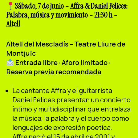
ES
CA
EN
Sábado, 7 de junio – Affra & Daniel Felices:
Palabra, música y movimiento – 21:30 h –
Altell
Facebook
Instagram
Youtube
Twitter/X
Altell del Mescladís – Teatre Lliure de
Montjuïc
Entrada libre · Aforo limitado ·
Reserva previa recomendada
La cantante Affra y el guitarrista
Daniel Felices presentan un concierto
íntimo y multidisciplinar que entrelaza
la música, la palabra y el cuerpo como
lenguajes de expresión poética.
Affra nació el 15 de abril de 2001 y