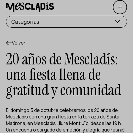
Open 
Productora social
Categorías
Productora de experiencias
Productora de empleo
Volver
20 años de Mescladís:
Productora de conocimiento
una fiesta llena de
Productora cultural
gratitud y comunidad
Agenda
Nuestros talleres
El domingo 5 de octubre celebramos los 20 años de
Blog
Mescladís con una gran fiesta en la terraza de Santa
Contacto
Madrona, en Mescladís Lliure Montjuïc, desde las 19 h.
Un encuentro cargado de emoción y alegría que reunió