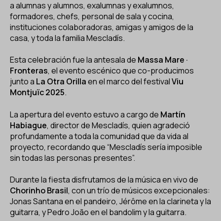
ES
CA
EN
a alumnas y alumnos, exalumnas y exalumnos,
formadores, chefs, personal de sala y cocina,
instituciones colaboradoras, amigas y amigos de la
Facebook
Instagram
Youtube
Twitter/X
casa, y toda la familia Mescladís.
Esta celebración fue la antesala de
Massa Mare ·
Fronteras
, el evento escénico que co-producimos
junto a
La Otra Orilla
en el marco del festival
Viu
Montjuïc 2025
.
La apertura del evento estuvo a cargo de
Martín
Habiague
, director de Mescladís, quien agradeció
profundamente a toda la comunidad que da vida al
proyecto, recordando que “Mescladís sería imposible
sin todas las personas presentes”.
Durante la fiesta disfrutamos de la música en vivo de
Chorinho Brasil
, con un trío de músicos excepcionales:
Jonas Santana en el pandeiro, Jérôme en la clarineta y la
guitarra, y Pedro João en el bandolim y la guitarra.