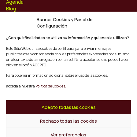
Agenda
Blog
Contacto
Banner Cookies y Panel de
Configuración
Síguenos
Facebook
¿Con qué finalidades se utiliza su información y quienes la utilizan?
Instagram
Este Sitio Web utiliza cookies de perfil para para enviar mensajes
Youtube
publicitarios en consonancia con las preferencias expresadas por el mismo
Twitter/X
en el contexto de la navegación por la red. Para aceptar su uso puede hacer
click en el botón ACEPTO.
© Mescladís 2026
Para obtener información adicional sobre el uso de las cookies,
FAQ
acceda a nuestra
Política de Cookies.
Aviso legal
Política de privacidad y Cookies
Términos y Condiciones de Compra
Acepto todas las cookies
Canal de Denuncias
Rechazo todas las cookies
Volver al inicio
Ver preferencias