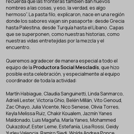
recuerda que las fronteras también dan nuevos
nombres a las cosas, y eso, la verdad, es algo
hermoso”. La pasta filo, explicaron, nace en una región
donde los sabores viajan sin pasaporte: desde Grecia
hasta Palestina, desde Turquía hasta el Líbano. Capas
que se superponen, como nuestras historias, como
nuestras vidas entretejidas por la mezcla y el
encuentro.
Queremos agradecer de manera especial a todo el
equipo de la
Productora Social Mescladís
, que hizo
posible esta celebración, y especialmente al equipo
coordinador de toda la actividad:
Martín Habiague, Claudia Sanguinetti, Linda Sanmarco,
Adrieli Lester, Victoria Ghio, Belén Millán, Vito Genoud,
Zac Ohayo, Julia Vicente, Nico Senese, Olivia Torres,
Keyla Melissa Ruiz, Chakir Koualem, Jazmín Yanes
Maldonado, Luis Magaña, María Yanes, Mohammed
Oukazdouf, Ester Leme, Estefanía, Lisa Rossi, Geidy
Yurley Valencia, Ramiro Siedi, Wolda Andrea Ponce,