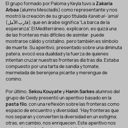
El grupo formado por Paloma y Keyla tuvo a
Zakaria
Arbaa
(alumnx Mescladís) como representante y nos
mostró la creación de su grupo titulada
Kareb al-’amal
(قارب الأمل), que en árabe significa “La barca de la
esperanza”. El Mediterráneo, explicaron, es quizá una
de las fronteras más difíciles de asimilar: puede
mostrarse cálido y cristalino, pero también es símbolo
de muerte. Su aperitivo, presentado sobre una diminuta
patera, evocó esa dualidad y la fuerza de quienes
intentan cruzar nuestras fronteras día tras día. Estaba
compuesto por una tarta de sandía y tomate,
mermelada de berenjena picante y merengue de
comino.
Por último,
Sekou Kouyate
y
Hanin Sarkes
alumnxs del
grupo de Geidy
presentó un aperitivo basado en la
pasta filo
, con una reflexión sobre las fronteras como
espacio de encuentro y diversidad. “Hay fronteras que
nos separan y convierten la diversidad en un estigma;
otras, en cambio, nos enriquecen. Este aperitivo nos