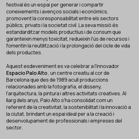
festival és un espai per generar i compartir
coneixements i avenços socials i econòmics,
promovent la coresponsabilitat entre els sectors
públics, privats i la societat civil. La seva missió és
estandarditzar models productius i de consum que
garanteixin menys toxicitat, redueixin l'ús de recursos i
fomentin la reutilització i la prolongació del cicle de vida
dels productes.
Aquest esdeveniment es va celebrar a l'innovador
Espacio Palo Alto
, un centre creatiu al cor de
Barcelona que des de 1989 acull produccions
relacionades amb la fotografia, el disseny,
l'arquitectura, la pintura i altres activitats creatives. Al
llarg dels anys, Palo Alto s'ha consolidat com un
referent de la creativitat, la sostenibilitat i la innovació a
la ciutat, brindant un espai ideal per a la creació i
desenvolupament de professionals i empreses del
sector.