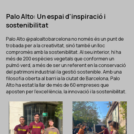
Palo Alto: Un espai d'inspiració i
sostenibilitat
Palo Alto
@paloaltobarcelona
no només és un punt de
trobada per a la creativitat, sinó també un lloc
compromès amb la sostenibilitat. Al seu interior, hi ha
més de 200 espècies vegetals que conformen un
pulmó verd, a més de ser un referent en la conservació
del patrimoni industrial i la gestió sostenible. Amb una
filosofia oberta al barri ia la ciutat de Barcelona, Palo
Alto ha estat la llar de més de 60 empreses que
aposten per l'excel·lència, la innovació i la sostenibilitat.