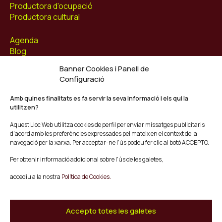
Productora d'ocupació
Productora cultural
Agenda
Blog
Contacte
Banner Cookies i Panell de
Configuració
Segueix-nos
Facebook
Amb quines finalitats es fa servir la seva informació i els qui la
utilitzen?
Instagram
Youtube
Aquest Lloc Web utilitza cookies de perfil per enviar missatges publicitaris
Twitter/X
d'acord amb les preferències expressades pel mateix en el context de la
navegació per la xarxa. Per acceptar-ne l'ús podeu fer clic al botó ACCEPTO.
© Mescladís 2026
Per obtenir informació addicional sobre l'ús de les galetes,
FAQ
accediu a la nostra
Política de Cookies.
Avís legal
Política de privadesa i Cookies
Termes i Condicions de Compra
Accepto totes les galetes
Canal de Denúncies