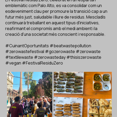
emblemàtic com Palo Alto, es va consolidar com un
esdeveniment clau per promoure la transició cap a un
futur més just, saludable i lliure de residus. Mescladís
continuarà treballant en aquest tipus d'iniciatives,
reafirmant el compromís amb el medi ambient i la
creació d'una societat més conscient i responsable.
#CuinantOportunitats
#beatwastepollution
#zerowastefestival
#gozerowaste
#zerowaste
#textilewaste
#zerowasteday
#thisiszerowaste
#vegan
#FestivalResiduZero