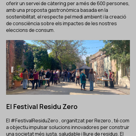
ES
CA
EN
oferir un servei de càtering per a més de 600 persones,
amb una proposta gastronòmica basada en la
sostenibilitat, el respecte pel medi ambient i la creació
Facebook
Instagram
Youtube
Twitter/X
de consciència sobre els impactes de les nostres
eleccions de consum.
El Festival Residu Zero
El
#FestivalResiduZero
, organitzat per
Rezero
, té com
a objectiu impulsar solucions innovadores per construir
una societat més justa, saludable i lliure de residus. El