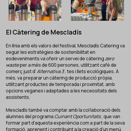
El Càtering de Mescladís
En línia amb els valors del festival, Mescladís Catering va
seguir les estratègies de sostenibilitat en
esdeveniments va oferir un servei de càtering
zero
waste
per a més de 600 persones, utilitzant cafè de
comerç just d'
Alternativa 3
, tes i llets ecològiques. A
més, va preparar un càtering de producció pròpia,
utilitzant productes de temporada i proximitat, amb
opcions veganes i adaptades a les necessitats dels
assistents.
Mescladís també va comptar amb la col·laboració dels
alumnes del programa
Cuinant Oportunitats
,
que van
formar part d'aquesta experiència com a part de la seva
formació, aprenent i contribuint a la creació d'un menú