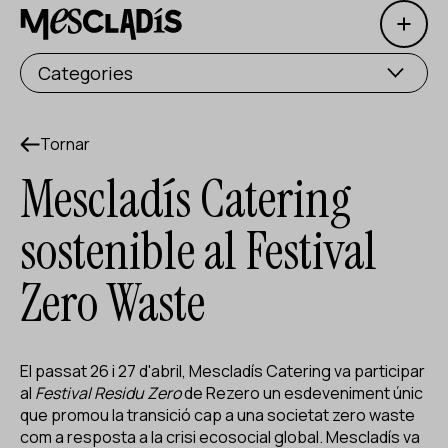
Open 
Productora social
Categories
Productora d'experiències
Productora d'ocupació
Tornar
Mescladís Catering
Productora de coneixement
sostenible al Festival
Productora cultural
Zero Waste
Agenda
Els nostres tallers
El passat 26 i 27 d'abril, Mescladís Catering va participar
Blog
al
Festival Residu Zero
de
Rezero
un esdeveniment únic
Contacte
que promou la transició cap a una societat zero waste
com a resposta a la crisi ecosocial global. Mescladís va