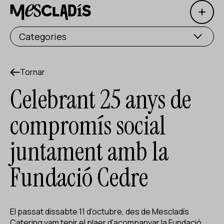
Open 
Productora social
Categories
Productora d'experiències
Productora d'ocupació
Tornar
Celebrant 25 anys de
Productora de coneixement
compromís social
Productora cultural
juntament amb la
Agenda
Fundació Cedre
Els nostres tallers
Blog
Contacte
El passat dissabte 11 d'octubre, des de
Mescladís
Catering
vam tenir el plaer d'acompanyar la Fundació