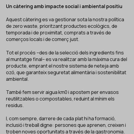
Un càtering amb impacte social i ambiental positiu
Aquest càtering es va gestionar sota la nostra política
de zero waste, prioritzant productes ecològics, de
temporada i de proximitat, comprats a través de
comerços locals i de comerç just.
Tot el procés –des de la selecció dels ingredients fins
al muntatge final– es va realitzar amb la màxima cura del
producte, emprant el nostre sistema de neteja amb
ozó, que garanteix seguretat alimentària i sostenibilitat
ambiental.
També fem servir aigua km0 i apostem per envasos
reutilitzables o compostables, reduint al mínim els
residus.
I, com sempre, darrere de cada plat hi ha formació,
inclusió i treball digne: persones que aprenen, creixen i
troben noves oportunitats a través de la gastronomia.