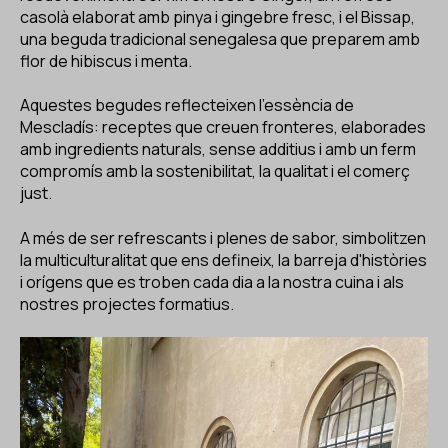
casolà elaborat amb pinya i gingebre fresc, i el Bissap,
una beguda tradicional senegalesa que preparem amb
flor de hibiscus i menta.
Aquestes begudes reflecteixen l'essència de
Mescladís: receptes que creuen fronteres, elaborades
amb ingredients naturals, sense additius i amb un ferm
compromís amb la sostenibilitat, la qualitat i el comerç
just.
A més de ser refrescants i plenes de sabor, simbolitzen
la multiculturalitat que ens defineix, la barreja d'històries
i orígens que es troben cada dia a la nostra cuina i als
nostres projectes formatius.