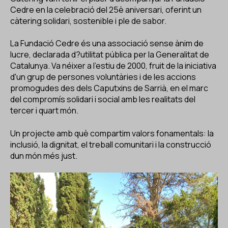
ES
CA
EN
Cedre en la celebració del 25è aniversari, oferint un
càtering solidari, sostenible i ple de sabor.
Facebook
Instagram
Youtube
Twitter/X
La Fundació Cedre és una associació sense ànim de
lucre, declarada d?utilitat pública per la Generalitat de
Catalunya. Va néixer a l'estiu de 2000, fruit de la iniciativa
d'un grup de persones voluntàries i de les accions
promogudes des dels Caputxins de Sarrià, en el marc
del compromís solidari i social amb les realitats del
tercer i quart món.
Un projecte amb què compartim valors fonamentals: la
inclusió, la dignitat, el treball comunitari i la construcció
dun món més just.