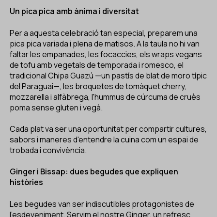
Un pica pica amb ànima i diversitat
Per a aquesta celebració tan especial, preparem una
pica pica variada i plena de matisos. A la taula no hi van
faltar les empanades, les focaccies, els wraps vegans
de tofu amb vegetals de temporada i romesco, el
tradicional Chipa Guazú —un pastís de blat de moro típic
del Paraguai—, les broquetes de tomàquet cherry,
mozzarella i alfàbrega, l'hummus de cúrcuma de cruès
poma sense gluten i vegà.
Cada plat va ser una oportunitat per compartir cultures,
sabors i maneres d'entendre la cuina com un espai de
trobada i convivència.
Ginger i Bissap: dues begudes que expliquen
històries
Les begudes van ser indiscutibles protagonistes de
l'esdeveniment. Servim el nostre Ginger, un refresc