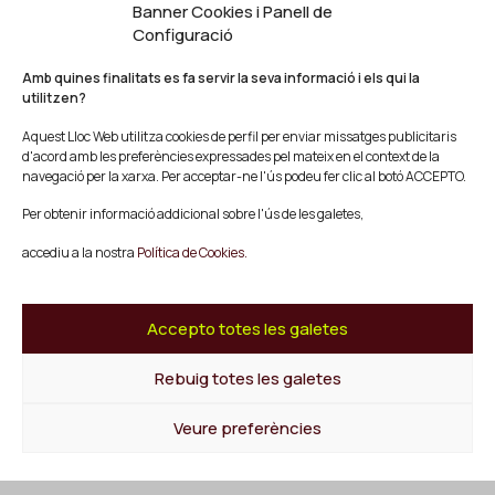
Banner Cookies i Panell de
Agenda
Configuració
Blog
Contacte
Amb quines finalitats es fa servir la seva informació i els qui la
utilitzen?
Segueix-nos
Aquest Lloc Web utilitza cookies de perfil per enviar missatges publicitaris
Facebook
d'acord amb les preferències expressades pel mateix en el context de la
Instagram
navegació per la xarxa. Per acceptar-ne l'ús podeu fer clic al botó ACCEPTO.
Youtube
Per obtenir informació addicional sobre l'ús de les galetes,
Twitter/X
accediu a la nostra
Política de Cookies.
© Mescladís 2026
FAQ
Accepto totes les galetes
Avís legal
Política de privadesa i Cookies
Termes i Condicions de Compra
Rebuig totes les galetes
Canal de Denúncies
Veure preferències
Tornar a l'inici