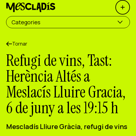
Open 
Productora social
Categories
Productora d'experiències
Productora d'ocupació
Tornar
Refugi de vins, Tast:
Productora de coneixement
Herència Altés a
Productora cultural
Meslacís Lluire Gracia,
Agenda
6 de juny a les 19:15 h
Els nostres tallers
Blog
Contacte
Mescladís Lliure Gràcia, refugi de vins