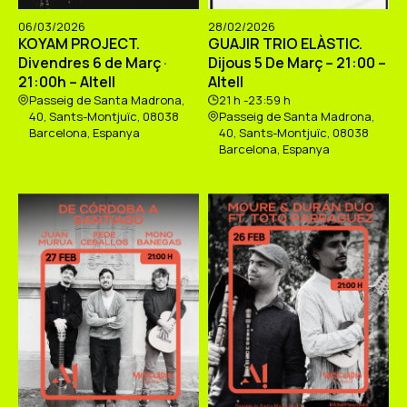
06/03/2026
28/02/2026
KOYAM PROJECT.
GUAJIR TRIO ELÀSTIC.
Divendres 6 de Març ·
Dijous 5 De Març – 21:00 –
21:00h – Altell
Altell
Passeig de Santa Madrona,
21 h -23:59 h
40, Sants-Montjuïc, 08038
Passeig de Santa Madrona,
Barcelona, Espanya
40, Sants-Montjuïc, 08038
Barcelona, Espanya