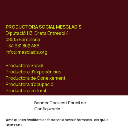
Mescladís
PRODUCTORA SOCIAL MESCLADÍS
Diputació 113, Dreta Entresol 4
08015 Barcelona
+34 931 802 486
info@mescladis.org
Productora Social
Productora d'experiències
Productora de Coneixement
Productora d'ocupació
Productora cultural
Banner Cookies i Panell de
Agenda
Configuració
Blog
Contacte
Amb quines finalitats es fa servir la seva informació i els qui la
utilitzen?