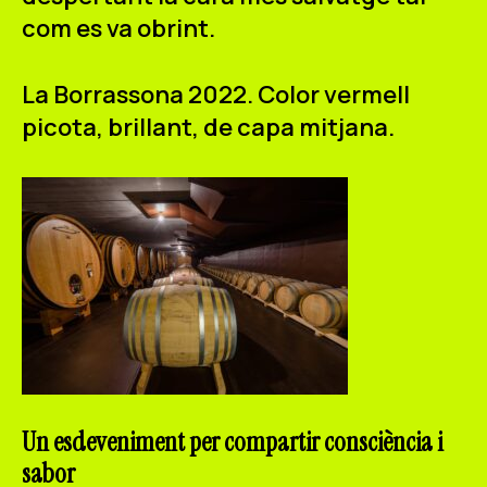
com es va obrint.
La Borrassona 2022.
Color vermell
picota, brillant, de capa mitjana.
Un esdeveniment per compartir consciència i
sabor