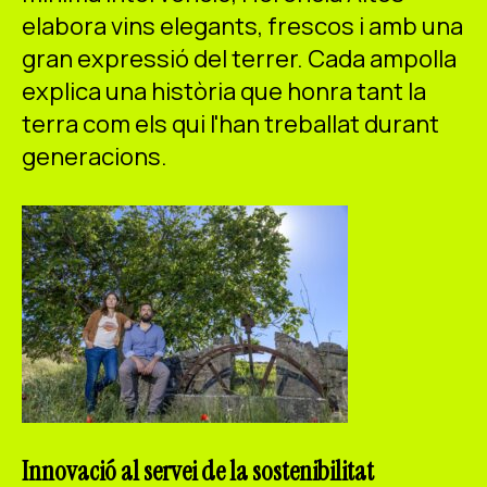
elabora vins elegants, frescos i amb una
gran expressió del terrer. Cada ampolla
explica una història que honra tant la
terra com els qui l'han treballat durant
generacions.
Innovació al servei de la sostenibilitat