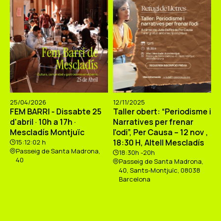
25/04/2026
12/11/2025
FEM BARRI - Dissabte 25
Taller obert: “Periodisme i
d'abril · 10h a 17h ·
Narratives per frenar
Mescladís Montjuïc
l'odi”, Per Causa – 12 nov ,
18:30 H, Altell Mescladís
15:12:02 h
Passeig de Santa Madrona,
18:30h -20h
40
Passeig de Santa Madrona,
40, Sants-Montjuïc, 08038
Barcelona