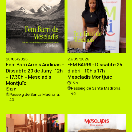
20/06/2026
23/05/2026
Fem Barri Arrels Andinas –
FEM BARRI - Dissabte 25
Dissabte 20 de Juny · 12h
d'abril · 10h a 17h ·
– 17.30h – Mescladís
Mescladís Montjuïc
Montjuïc
13 h
Passeig de Santa Madrona,
12 h
40
Passeig de Santa Madrona,
40