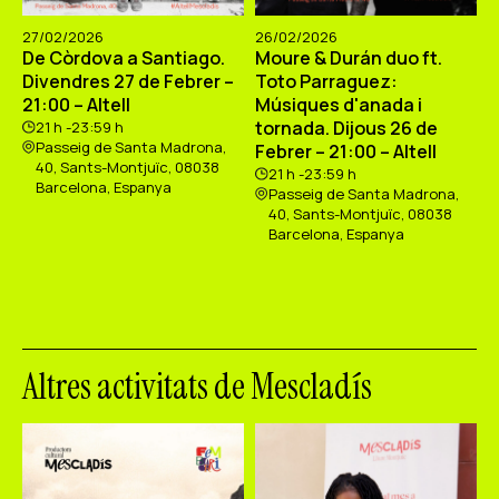
27/02/2026
26/02/2026
De Còrdova a Santiago.
Moure & Durán duo ft.
Divendres 27 de Febrer –
Toto Parraguez:
21:00 – Altell
Músiques d'anada i
tornada. Dijous 26 de
21 h -23:59 h
Passeig de Santa Madrona,
Febrer – 21:00 – Altell
40, Sants-Montjuïc, 08038
21 h -23:59 h
Barcelona, Espanya
Passeig de Santa Madrona,
40, Sants-Montjuïc, 08038
Barcelona, Espanya
Altres activitats de Mescladís