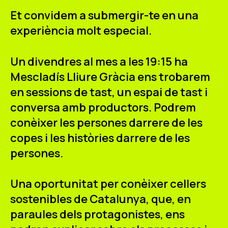
ES
CA
EN
Et convidem a submergir-te en una
experiència molt especial.
Facebook
Instagram
Youtube
Twitter/X
Un divendres al mes a les 19:15 ha
Mescladís Lliure Gràcia ens trobarem
en sessions de tast, un espai de tast i
conversa amb productors. Podrem
conèixer les persones darrere de les
copes i les històries darrere de les
persones.
Una oportunitat per conèixer cellers
sostenibles de Catalunya, que, en
paraules dels protagonistes, ens