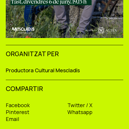
ORGANITZAT PER
Productora Cultural Mescladís
COMPARTIR
Facebook
Twitter / X
Pinterest
Whatsapp
Email