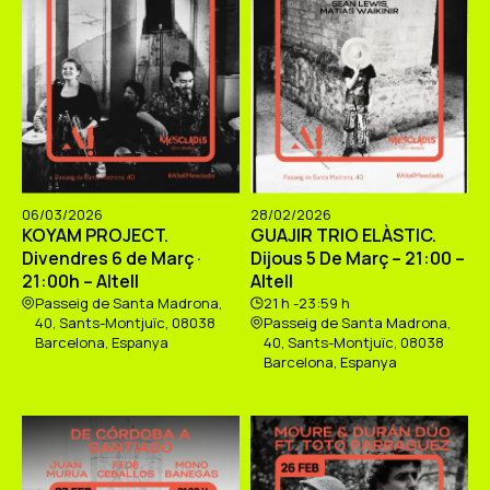
06/03/2026
28/02/2026
KOYAM PROJECT.
GUAJIR TRIO ELÀSTIC.
Divendres 6 de Març ·
Dijous 5 De Març – 21:00 –
21:00h – Altell
Altell
Passeig de Santa Madrona,
21 h -23:59 h
40, Sants-Montjuïc, 08038
Passeig de Santa Madrona,
Barcelona, Espanya
40, Sants-Montjuïc, 08038
Barcelona, Espanya