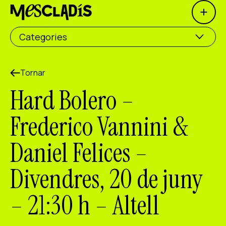
Open 
Productora social
Categories
Productora d'experiències
Productora d'ocupació
Tornar
Hard Bolero –
Productora de coneixement
Frederico Vannini &
Productora cultural
Daniel Felices –
Agenda
Divendres, 20 de juny
Els nostres tallers
Blog
– 21:30 h – Altell
Contacte