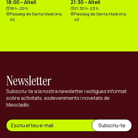
18:00 – Altell
21:30 – Altell
18 h -20 h
21:30 h -23 h
Passeig de Santa Madrona,
Passeig de Santa Madrona,
40
40
Newsletter
Subscriu-te a la nostra newsletter i estigues informat
sobre activitats, esdeveniments i novetats de
Mescladís.