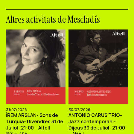
Altres activitats de Mescladís
31/07/2026
30/07/2026
İREM ARSLAN- Sons de
ANTONIO CARUS TRIO-
Turquia- Divendres 31 de
Jazz contemporani-
Juliol · 21:00 – Altell
Dijous 30 de Juliol · 21:00
21 h -23 h