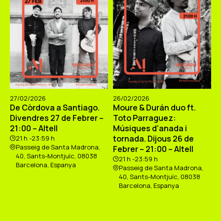
27/02/2026
26/02/2026
De Còrdova a Santiago.
Moure & Durán duo ft.
Divendres 27 de Febrer –
Toto Parraguez:
21:00 – Altell
Músiques d'anada i
tornada. Dijous 26 de
21 h -23:59 h
Passeig de Santa Madrona,
Febrer – 21:00 – Altell
40, Sants-Montjuïc, 08038
21 h -23:59 h
Barcelona, Espanya
Passeig de Santa Madrona,
40, Sants-Montjuïc, 08038
Barcelona, Espanya