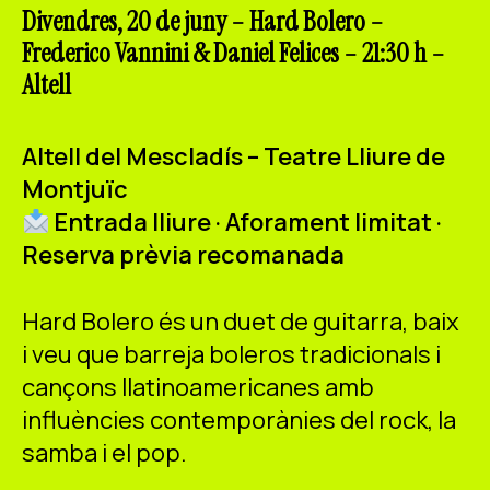
ES
CA
EN
Divendres, 20 de juny – Hard Bolero –
Frederico Vannini & Daniel Felices – 21:30 h –
Altell
Facebook
Instagram
Youtube
Twitter/X
Altell del Mescladís – Teatre Lliure de
Montjuïc
Entrada lliure · Aforament limitat ·
Reserva prèvia recomanada
Hard Bolero és un duet de guitarra, baix
i veu que barreja boleros tradicionals i
cançons llatinoamericanes amb
influències contemporànies del rock, la
samba i el pop.