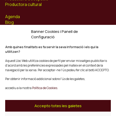
Productora cultural
Agenda
Blog
Contacte
Banner Cookies i Panell de
Configuració
Segueix-nos
Facebook
Amb quines finalitats es fa servir la seva informació i els qui la
utilitzen?
Instagram
Youtube
Aquest Lloc Web utilitza cookies de perfil per enviar missatges publicitaris
Twitter/X
d'acord amb les preferències expressades pel mateix en el context de la
navegació per la xarxa. Per acceptar-ne l'ús podeu fer clic al botó ACCEPTO.
© Mescladís 2026
Per obtenir informació addicional sobre l'ús de les galetes,
FAQ
accediu a la nostra
Política de Cookies.
Avís legal
Política de privadesa i Cookies
Termes i Condicions de Compra
Accepto totes les galetes
Canal de Denúncies