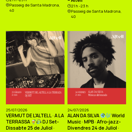
– Altell
Passeig de Santa Madrona,
21 h -23 h
40
Passeig de Santa Madrona,
40
25/07/2026
24/07/2026
VERMUT DE L'ALTELL · A LA
ALAN DA SILVA
World
TERRASSA
DJ Set-
Music · MPB · Afro-jazz-
Dissabte 25 de Juliol ·
Divendres 24 de Juliol ·