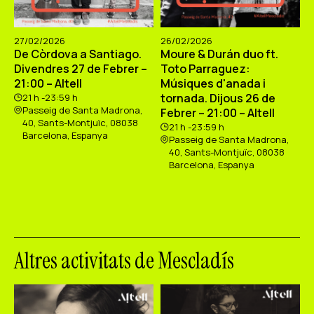
27/02/2026
26/02/2026
De Còrdova a Santiago.
Moure & Durán duo ft.
Divendres 27 de Febrer –
Toto Parraguez:
21:00 – Altell
Músiques d'anada i
tornada. Dijous 26 de
21 h -23:59 h
Passeig de Santa Madrona,
Febrer – 21:00 – Altell
40, Sants-Montjuïc, 08038
21 h -23:59 h
Barcelona, Espanya
Passeig de Santa Madrona,
40, Sants-Montjuïc, 08038
Barcelona, Espanya
Altres activitats de Mescladís