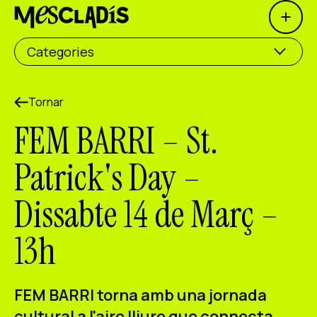
Open 
Productora social
Categories
Productora d'experiències
Productora d'ocupació
Tornar
FEM BARRI – St.
Productora de coneixement
Patrick's Day –
Productora cultural
Dissabte 14 de Març –
Agenda
13h
Els nostres tallers
Blog
Contacte
FEM BARRI torna amb una jornada
cultural a l'aire lliure que connecta