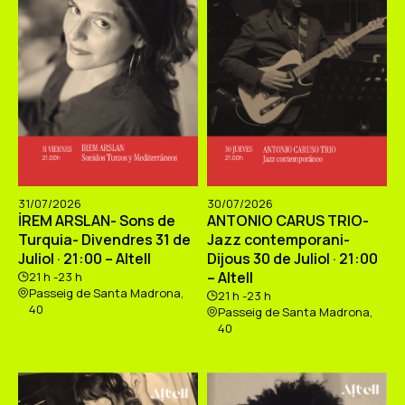
31/07/2026
30/07/2026
İREM ARSLAN- Sons de
ANTONIO CARUS TRIO-
Turquia- Divendres 31 de
Jazz contemporani-
Juliol · 21:00 – Altell
Dijous 30 de Juliol · 21:00
– Altell
21 h -23 h
Passeig de Santa Madrona,
21 h -23 h
40
Passeig de Santa Madrona,
40