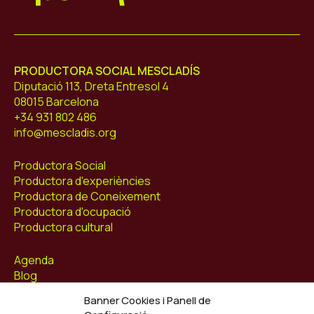
Mescladís
PRODUCTORA SOCIAL MESCLADÍS
Diputació 113, Dreta Entresol 4
08015 Barcelona
+34 931 802 486
info@mescladis.org
Productora Social
Productora d'experiències
Productora de Coneixement
Productora d'ocupació
Productora cultural
Agenda
Blog
Contacte
Banner Cookies i Panell de