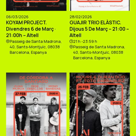
06/03/2026
28/02/2026
KOYAM PROJECT.
GUAJIR TRIO ELÀSTIC.
Divendres 6 de Març ·
Dijous 5 De Març – 21:00 –
21:00h – Altell
Altell
Passeig de Santa Madrona,
21 h -23:59 h
40, Sants-Montjuïc, 08038
Passeig de Santa Madrona,
Barcelona, Espanya
40, Sants-Montjuïc, 08038
Barcelona, Espanya