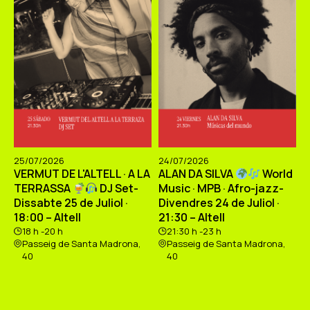
25/07/2026
24/07/2026
VERMUT DE L'ALTELL · A LA
ALAN DA SILVA
World
TERRASSA
DJ Set-
Music · MPB · Afro-jazz-
Dissabte 25 de Juliol ·
Divendres 24 de Juliol ·
18:00 – Altell
21:30 – Altell
18 h -20 h
21:30 h -23 h
Passeig de Santa Madrona,
Passeig de Santa Madrona,
40
40