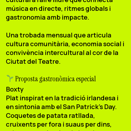
ES
CA
EN
música en directe, ritmes globals i
gastronomia amb impacte.
Facebook
Instagram
Youtube
Twitter/X
Una trobada mensual que articula
cultura comunitària, economia social i
convivència intercultural al cor de la
Ciutat del Teatre.
Proposta gastronòmica especial
Boxty
Plat inspirat en la tradició irlandesa i
en sintonia amb el San Patrick's Day.
Coquetes de patata ratllada,
cruixents per fora i suaus per dins,